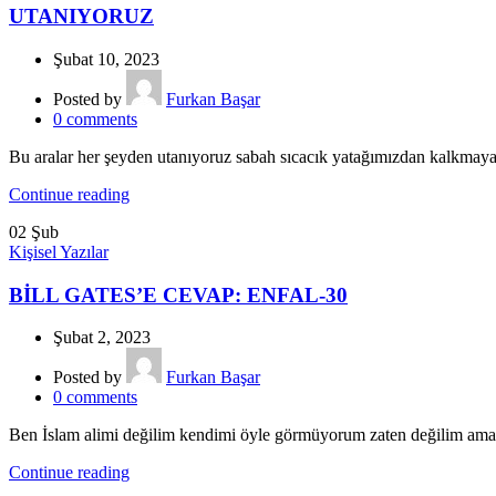
UTANIYORUZ
Şubat 10, 2023
Posted by
Furkan Başar
0
comments
Bu aralar her şeyden utanıyoruz sabah sıcacık yatağımızdan kalkmaya
Continue reading
02
Şub
Kişisel Yazılar
BİLL GATES’E CEVAP: ENFAL-30
Şubat 2, 2023
Posted by
Furkan Başar
0
comments
Ben İslam alimi değilim kendimi öyle görmüyorum zaten değilim ama
Continue reading