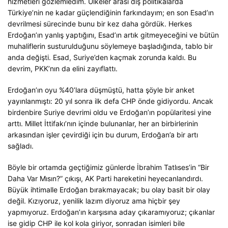
hizmetleri gözlemledim. Ülkeler arası dış politikalarda
Türkiye’nin ne kadar güçlendiğinin farkındayım; en son Esad’ın
devrilmesi sürecinde bunu bir kez daha gördük. Herkes
Erdoğan’ın yanlış yaptığını, Esad’ın artık gitmeyeceğini ve bütün
muhaliflerin susturulduğunu söylemeye başladığında, tablo bir
anda değişti. Esad, Suriye’den kaçmak zorunda kaldı. Bu
devrim, PKK’nın da elini zayıflattı.
Erdoğan’ın oyu %40’lara düşmüştü, hatta şöyle bir anket
yayınlanmıştı: 20 yıl sonra ilk defa CHP önde gidiyordu. Ancak
birdenbire Suriye devrimi oldu ve Erdoğan’ın popülaritesi yine
arttı. Millet İttifakı’nın içinde bulunanlar, her an birbirlerinin
arkasından işler çevirdiği için bu durum, Erdoğan’a bir artı
sağladı.
Böyle bir ortamda geçtiğimiz günlerde İbrahim Tatlıses’in “Bir
Daha Var Mısın?” çıkışı, AK Parti hareketini heyecanlandırdı.
Büyük ihtimalle Erdoğan bırakmayacak; bu olay basit bir olay
değil. Kızıyoruz, yenilik lazım diyoruz ama hiçbir şey
yapmıyoruz. Erdoğan’ın karşısına aday çıkaramıyoruz; çıkanlar
ise gidip CHP ile kol kola giriyor, sonradan isimleri bile