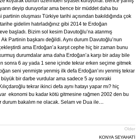
eze koyarak bunun üzerinden siyaset kuruyorlar. Bence yanlış
ha yarın deyip duruyorlar ama bence bir müddet daha bu
si partinin oluşması Türkiye tarihi açısından bakıldığında çok
z tarihe gidelim hatırladığınız gibi 2014 te Erdoğan
eve başladı. Bizim sol kesim Davutoğlu’na atanmış
 Ak Partinin başkanı değildi. Aynı durum Davutoğlu’nun
erçekleştirdi ama Erdoğan’a karşıt cephe hiç bir zaman bunu
e kurmuş durumdalar ama daha Erdoğan’a karşı bir aday bile
den sonra 6 ay yada 1 sene içinde tekrar erken seçime gitmek
ğan seni yenmişte yenmiş ilk defa Erdoğan’ını yenmiş tekrar
ye büyük bir darbe vurdular ama sadece 5 ay sonraki
lıçdaroğlu tekrar ikinci defa aynı hatayı yapar mı? hiç
da var ekonomi bu kadar kötü gitmesine rağmen 2002 den bu
 bir durum bakalım ne olacak. Selam ve Dua ile…
Older
KONYA SEYAHATİ