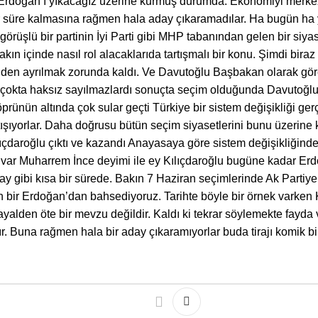
tini Erdoğan’ı yıkacağız üzerine kurmuş durumda. Ekonomiyi merk
bi bir süre kalmasına rağmen hala aday çıkaramadılar. Ha bugün 
görüşlü bir partinin İyi Parti gibi MHP tabanından gelen bir siya
fakın içinde nasıl rol alacaklarıda tartışmalı bir konu. Şimdi bira
den ayrılmak zorunda kaldı. Ve Davutoğlu Başbakan olarak gör
 çokta haksız sayılmazlardı sonuçta seçim olduğunda Davutoğlu
köprünün altında çok sular geçti Türkiye bir sistem değişikliği g
tışıyorlar. Daha doğrusu bütün seçim siyasetlerini bunu üzerin
ılıçdaroğlu çıktı ve kazandı Anayasaya göre sistem değişikliğin
ar Muharrem İnce deyimi ile ey Kılıçdaroğlu bugüne kadar Erdo
 ay gibi kısa bir sürede. Bakın 7 Haziran seçimlerinde Ak Parti
n bir Erdoğan’dan bahsediyoruz. Tarihte böyle bir örnek varken Kı
yalden öte bir mevzu değildir. Kaldı ki tekrar söylemekte fay
ır. Buna rağmen hala bir aday çıkaramıyorlar buda tirajı komik