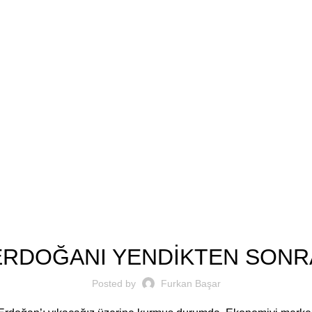
Furkan Basa
SIYASI YAZILAR
ERDOĞANI YENDİKTEN SONR
Posted by
Furkan Başar