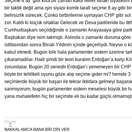
Seçime 8 ay gibi kısa bir zaman kaldı Millet İttifakı siyase
bir taktik değil ama işin siyasi komik tarafı seçime 8 ay gi
belirsizlik sürecek. Çünkü birbirilerine uymayan CHP gibi sol 
zor. Kaldı ki küçük ortaklar Gelecek ve Deva partileride bu itti
Cumhurbaşkanı seçildiğinde o zamanki Anayasaya göre parti
Başbakan diye isim takmıştı. Aslında o zamanki duruma göre
istifasından sonra Binali Yıldırım içinde geçerliydi. Neyse o 
kabul etmedi. Bugün bile hala parlamenter sistem üzerine tar
çıkaramadılar. Hadi şimdi bir teori kuralım Erdoğan’a karşı K
zorundalar. Bugün 20 senedir Erdoğan’ı yenemeyen bir CHP v
böyle bir tehlikeli oyunu göze alıp seçime gider mi? hemde 3
seçimlerde büyük bir başarı ile tekrar iktidara gelmeyi başara
sanmıyorum, bugün parlamenter sistem meselesi büyük bir ha
yana muhalefetin hiç bir seçimde eli bu kadar güçlü olmamışt
Newer
BAKKAL AMCA BANA BİR DİN VER