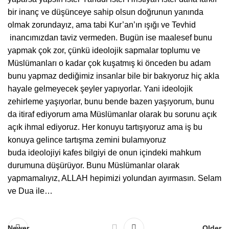
bir inanç ve düşünceye sahip olsun doğrunun yanında
olmak zorundayız, ama tabi Kur’an’ın ışığı ve Tevhid
inancımızdan taviz vermeden. Bugün ise maalesef bunu
yapmak çok zor, çünkü ideolojik sapmalar toplumu ve
Müslümanları o kadar çok kuşatmış ki önceden bu adam
bunu yapmaz dediğimiz insanlar bile bir bakıyoruz hiç akla
hayale gelmeyecek şeyler yapıyorlar. Yani ideolojik
zehirleme yaşıyorlar, bunu bende bazen yaşıyorum, bunu
da itiraf ediyorum ama Müslümanlar olarak bu sorunu açık
açık ihmal ediyoruz. Her konuyu tartışıyoruz ama iş bu
konuya gelince tartışma zemini bulamıyoruz
buda ideolojiyi kafes bilgiyi de onun içindeki mahkum
durumuna düşürüyor. Bunu Müslümanlar olarak
yapmamalıyız, ALLAH hepimizi yolundan ayırmasın. Selam
ve Dua ile…
Newer
Older