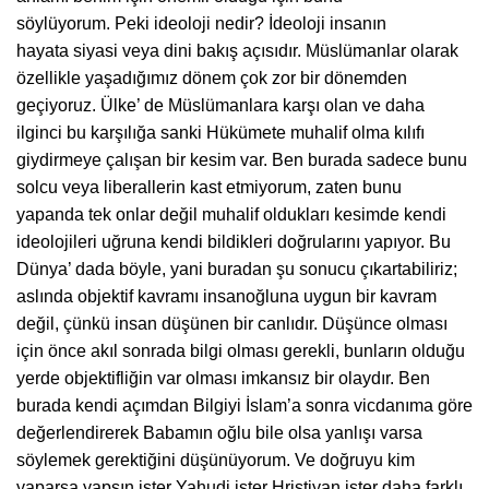
söylüyorum. Peki ideoloji nedir? İdeoloji insanın
hayata siyasi veya dini bakış açısıdır. Müslümanlar olarak
özellikle yaşadığımız dönem çok zor bir dönemden
geçiyoruz. Ülke’ de Müslümanlara karşı olan ve daha
ilginci bu karşılığa sanki Hükümete muhalif olma kılıfı
giydirmeye çalışan bir kesim var. Ben burada sadece bunu
solcu veya liberallerin kast etmiyorum, zaten bunu
yapanda tek onlar değil muhalif oldukları kesimde kendi
ideolojileri uğruna kendi bildikleri doğrularını yapıyor. Bu
Dünya’ dada böyle, yani buradan şu sonucu çıkartabiliriz;
aslında objektif kavramı insanoğluna uygun bir kavram
değil, çünkü insan düşünen bir canlıdır. Düşünce olması
için önce akıl sonrada bilgi olması gerekli, bunların olduğu
yerde objektifliğin var olması imkansız bir olaydır. Ben
burada kendi açımdan Bilgiyi İslam’a sonra vicdanıma göre
değerlendirerek Babamın oğlu bile olsa yanlışı varsa
söylemek gerektiğini düşünüyorum. Ve doğruyu kim
yaparsa yapsın ister Yahudi ister Hristiyan ister daha farklı