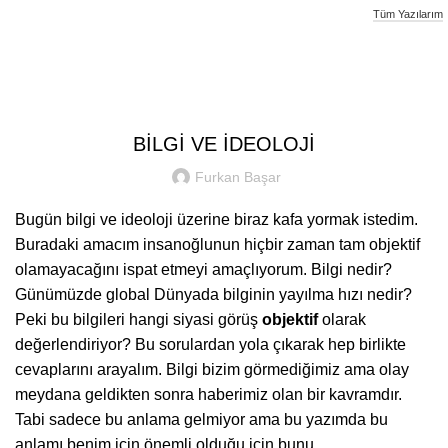
Tüm Yazılarım
Furkan Basar
KIŞISEL YAZILAR
BİLGİ VE İDEOLOJİ
Furkan Başar
Bugün bilgi ve ideoloji üzerine biraz kafa yormak istedim.
Buradaki amacım insanoğlunun hiçbir zaman tam objektif
olamayacağını ispat etmeyi amaçlıyorum. Bilgi nedir?
Günümüzde global Dünyada bilginin yayılma hızı nedir?
Peki bu bilgileri hangi siyasi görüş
objektif
olarak
değerlendiriyor? Bu sorulardan yola çıkarak hep birlikte
cevaplarını arayalım. Bilgi bizim görmediğimiz ama olay
meydana geldikten sonra haberimiz olan bir kavramdır.
Tabi sadece bu anlama gelmiyor ama bu yazımda bu
anlamı benim için önemli olduğu için bunu