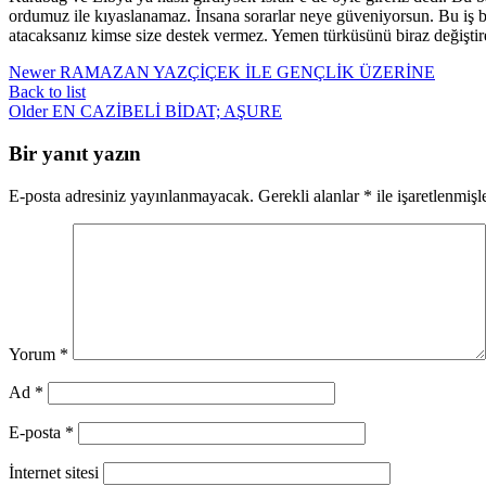
ordumuz ile kıyaslanamaz. İnsana sorarlar neye güveniyorsun. Bu iş b
atacaksanız kimse size destek vermez. Yemen türküsünü biraz değişti
Newer
RAMAZAN YAZÇİÇEK İLE GENÇLİK ÜZERİNE
Back to list
Older
EN CAZİBELİ BİDAT; AŞURE
Bir yanıt yazın
E-posta adresiniz yayınlanmayacak.
Gerekli alanlar
*
ile işaretlenmişl
Yorum
*
Ad
*
E-posta
*
İnternet sitesi