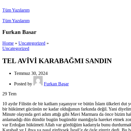
Tüm Yazılarım
Tüm Yazılarım
Furkan Basar
Home
»
Uncategorized
»
Uncategorized
TEL AVİVİ KARABAĞMI SANDIN
Temmuz 30, 2024
Posted by
Furkan Başar
29
Tem
10 aydır Filistin de bir katliam yaşanıyor ve bütün İslam ülkeleri dut
bir hükümet gücünün ne kadar olduğunun farkında değil. Yani diyeli
Minute olayında geri adım attığı gibi Mavi Marmara da önce bizim habe
anlamadığı dün dündür bugün bugündür mantığıyla hareket etmek zorund
var Erdoğan hükümeti Allah var gördüğüm kadarıyla bunu durdurmak i
Karabağ ve Libya ya nasıl girdiysek İsrail’e de öyle gireriz dedi. B