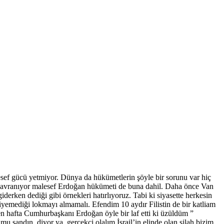
alesef gücü yetmiyor. Dünya da hükümetlerin şöyle bir sorunu var hiç
 davranıyor malesef Erdoğan hükümeti de buna dahil. Daha önce Van
rken dediği gibi örnekleri hatırlıyoruz. Tabi ki siyasette herkesin
iyemediği lokmayı almamalı. Efendim 10 aydır Filistin de bir katliam
 hafta Cumhurbaşkanı Erdoğan öyle bir laf etti ki üzüldüm ”
u sandın diyor ya gerçekçi olalım İsrail’in elinde olan silah bizim