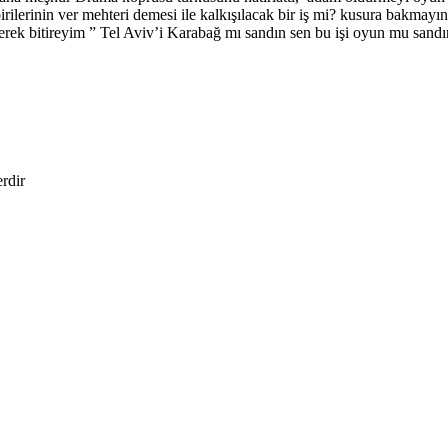
irilerinin ver mehteri demesi ile kalkışılacak bir iş mi? kusura bakm
rerek bitireyim ” Tel Aviv’i Karabağ mı sandın sen bu işi oyun mu san
erdir