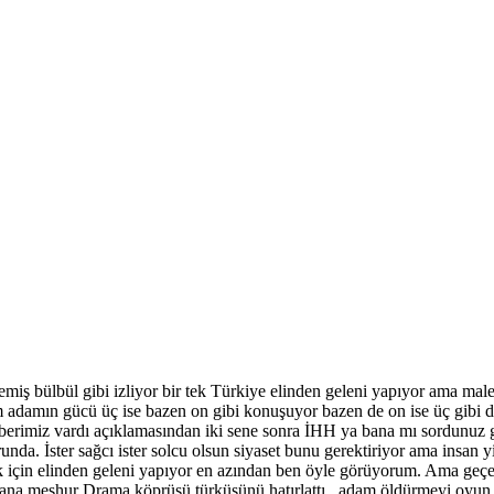
 yemiş bülbül gibi izliyor bir tek Türkiye elinden geleni yapıyor ama m
m adamın gücü üç ise bazen on gibi konuşuyor bazen de on ise üç gibi
rimiz vardı açıklamasından iki sene sonra İHH ya bana mı sordunuz gide
a. İster sağcı ister solcu olsun siyaset bunu gerektiriyor ama insan y
çin elinden geleni yapıyor en azından ben öyle görüyorum. Ama geçen
u bana meşhur Drama köprüsü türküsünü hatırlattı, adam öldürmeyi oyun m