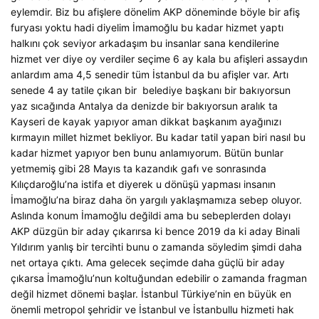
eylemdir. Biz bu afişlere dönelim AKP döneminde böyle bir afiş
furyası yoktu hadi diyelim İmamoğlu bu kadar hizmet yaptı
halkını çok seviyor arkadaşım bu insanlar sana kendilerine
hizmet ver diye oy verdiler seçime 6 ay kala bu afişleri assaydın
anlardım ama 4,5 senedir tüm İstanbul da bu afişler var. Artı
senede 4 ay tatile çıkan bir belediye başkanı bir bakıyorsun
yaz sıcağında Antalya da denizde bir bakıyorsun aralık ta
Kayseri de kayak yapıyor aman dikkat başkanım ayağınızı
kırmayın millet hizmet bekliyor. Bu kadar tatil yapan biri nasıl bu
kadar hizmet yapıyor ben bunu anlamıyorum. Bütün bunlar
yetmemiş gibi 28 Mayıs ta kazandık gafı ve sonrasında
Kılıçdaroğlu’na istifa et diyerek u dönüşü yapması insanın
İmamoğlu’na biraz daha ön yargılı yaklaşmamıza sebep oluyor.
Aslında konum İmamoğlu değildi ama bu sebeplerden dolayı
AKP düzgün bir aday çıkarırsa ki bence 2019 da ki aday Binali
Yıldırım yanlış bir tercihti bunu o zamanda söyledim şimdi daha
net ortaya çıktı. Ama gelecek seçimde daha güçlü bir aday
çıkarsa İmamoğlu’nun koltuğundan edebilir o zamanda fragman
değil hizmet dönemi başlar. İstanbul Türkiye’nin en büyük en
önemli metropol şehridir ve İstanbul ve İstanbullu hizmeti hak