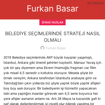
Tüm Yazılarım
Furkan Basar
SIYASI YAZILAR
BELEDİYE SEÇİMLERİNDE STRATEJİ NASIL
OLMALI
Furkan Başar
2019 Belediye seçimlerinde AKP büyük kayıplar yaşamıştı,
İstanbul, Ankara gibi önemli şehirleri kaybetti. Mansur Yavaş için
çok bir şey diyemem ama Ekrem İmamoğlu fragman var filim
yok misali 4,5 senedir o koltukta oturuyor. Mesela şöyle bir
örnek vereyim; Ankara tarafından İstanbul’a arabayla girin ve
Tekirdağ’dan çıkın yollarda biz şöyle yaptık böyle yaptık afişleri
boy boy asılı duruyor. Bir belediyenin işi hizmettir yapacaksın
tabi ama yaptığını insanlar görecek sen 4,5 sene boyunca her
yere afişler asmanın anlamı ne. Artı 28 Mayıs ta kazandık gafı ki
gaf olarak değerlendirmek iyi niyetli olur bilerek yapılmış bir