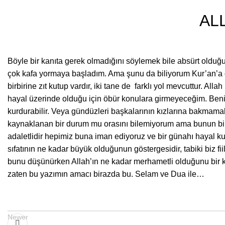
AL
Böyle bir kanıta gerek olmadığını söylemek bile absürt olduğu
çok kafa yormaya başladım. Ama şunu da biliyorum Kur’an’a göre
birbirine zıt kutup vardır, iki tane de farklı yol mevcuttur. Al
hayal üzerinde olduğu için öbür konulara girmeyeceğim. Benim
kurdurabilir. Veya gündüzleri başkalarının kızlarına bakmamak 
kaynaklanan bir durum mu orasını bilemiyorum ama bunun bir
adaletlidir hepimiz buna iman ediyoruz ve bir günahı hayal ku
sıfatının ne kadar büyük olduğunun göstergesidir, tabiki biz f
bunu düşünürken Allah’ın ne kadar merhametli olduğunu bir 
zaten bu yazımın amacı birazda bu. Selam ve Dua ile…
Newer