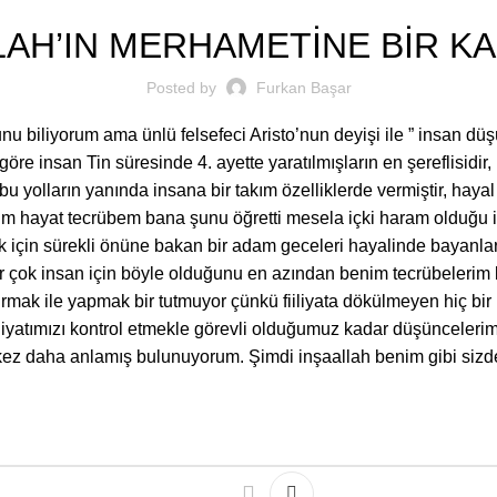
LAH’IN MERHAMETİNE BİR KA
Posted by
Furkan Başar
nu biliyorum ama ünlü felsefeci Aristo’nun deyişi ile ” insan dü
 insan Tin süresinde 4. ayette yaratılmışların en şereflisidir, h
lah bu yolların yanında insana bir takım özelliklerde vermiştir, h
 hayat tecrübem bana şunu öğretti mesela içki haram olduğu içi
için sürekli önüne bakan bir adam geceleri hayalinde bayanlara i
 çok insan için böyle olduğunu en azından benim tecrübelerim b
rmak ile yapmak bir tutmuyor çünkü fiiliyata dökülmeyen hiç bir
iiliyatımızı kontrol etmekle görevli olduğumuz kadar düşüncelerim
kez daha anlamış bulunuyorum. Şimdi inşaallah benim gibi siz