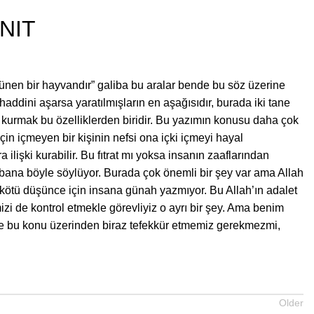
NIT
şünen bir hayvandır” galiba bu aralar bende bu söz üzerine
addini aşarsa yaratılmışların en aşağısıdır, burada iki tane
ayal kurmak bu özelliklerden biridir. Bu yazımın konusu daha çok
n içmeyen bir kişinin nefsi ona içki içmeyi hayal
lişki kurabilir. Bu fıtrat mı yoksa insanın zaaflarından
ana böyle söylüyor. Burada çok önemli bir şey var ama Allah
 kötü düşünce için insana günah yazmıyor. Bu Allah’ın adalet
izi de kontrol etmekle görevliyiz o ayrı bir şey. Ama benim
de bu konu üzerinden biraz tefekkür etmemiz gerekmezmi,
Older