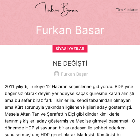
Tüm Yazılarım
Furkan Basar
SIYASI YAZILAR
NE DEĞİŞTİ
Furkan Başar
2011 yılıydı, Türkiye 12 Haziran seçimlerine gidiyordu. BDP yine
bağımsız olarak deyim yerindeyse kaçak güreşme kararı almıştı
ama bu sefer biraz farklı isimler ile. Kendi tabanından olmayan
ama Kürt sorunuyla yakından ilgilenen kişileri aday göstermişti.
Mesela Altan Tan ve Şerafettin Elçi gibi dindar kimliklerle
tanınmış kişileri aday göstermiş ve Meclise girmeyi başarmıştı. O
dönemde HDP yi savunan bir arkadaşım ile sohbet ederken
şunu sormuştum; HDP genel olarak Marksist, Komünist bir