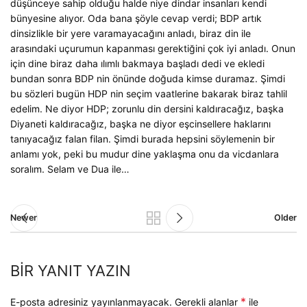
düşünceye sahip olduğu halde niye dindar insanları kendi
bünyesine alıyor. Oda bana şöyle cevap verdi; BDP artık
dinsizlikle bir yere varamayacağını anladı, biraz din ile
arasındaki uçurumun kapanması gerektiğini çok iyi anladı. Onun
için dine biraz daha ılımlı bakmaya başladı dedi ve ekledi
bundan sonra BDP nin önünde doğuda kimse duramaz. Şimdi
bu sözleri bugün HDP nin seçim vaatlerine bakarak biraz tahlil
edelim. Ne diyor HDP; zorunlu din dersini kaldıracağız, başka
Diyaneti kaldıracağız, başka ne diyor eşcinsellere haklarını
tanıyacağız falan filan. Şimdi burada hepsini söylemenin bir
anlamı yok, peki bu mudur dine yaklaşma onu da vicdanlara
soralım. Selam ve Dua ile…
Newer
Older
BIR YANIT YAZIN
*
E-posta adresiniz yayınlanmayacak.
Gerekli alanlar
ile