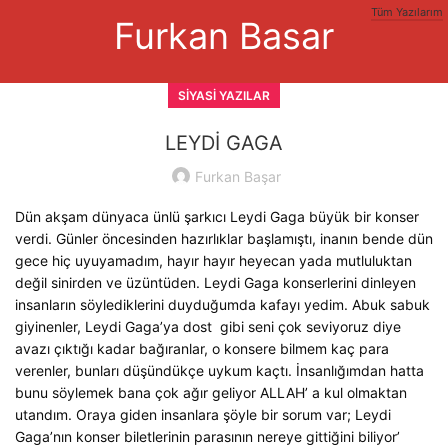
Tüm Yazılarım
Furkan Basar
SIYASI YAZILAR
LEYDİ GAGA
Furkan Başar
Dün akşam dünyaca ünlü şarkıcı Leydi Gaga büyük bir konser
verdi. Günler öncesinden hazırlıklar başlamıştı, inanın bende dün
gece hiç uyuyamadım, hayır hayır heyecan yada mutluluktan
değil sinirden ve üzüntüden. Leydi Gaga konserlerini dinleyen
insanların söylediklerini duyduğumda kafayı yedim. Abuk sabuk
giyinenler, Leydi Gaga’ya dost gibi seni çok seviyoruz diye
avazı çıktığı kadar bağıranlar, o konsere bilmem kaç para
verenler, bunları düşündükçe uykum kaçtı. İnsanlığımdan hatta
bunu söylemek bana çok ağır geliyor ALLAH’ a kul olmaktan
utandım. Oraya giden insanlara şöyle bir sorum var; Leydi
Gaga’nın konser biletlerinin parasının nereye gittiğini biliyor’