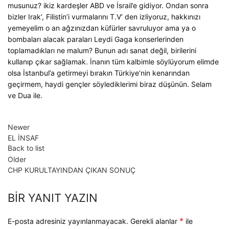
musunuz? ikiz kardeşler ABD ve İsrail’e gidiyor. Ondan sonra
bizler Irak’, Filistin’i vurmalarını T.V’ den izliyoruz, hakkınızı
yemeyelim o an ağzınızdan küfürler savruluyor ama ya o
bombaları alacak paraları Leydi Gaga konserlerinden
toplamadıkları ne malum? Bunun adı sanat değil, birilerini
kullanıp çıkar sağlamak. İnanın tüm kalbimle söylüyorum elimde
olsa İstanbul’a getirmeyi bırakın Türkiye’nin kenarından
geçirmem, haydi gençler söylediklerimi biraz düşünün. Selam
ve Dua ile.
Newer
EL İNSAF
Back to list
Older
CHP KURULTAYINDAN ÇIKAN SONUÇ
BIR YANIT YAZIN
*
E-posta adresiniz yayınlanmayacak.
Gerekli alanlar
ile