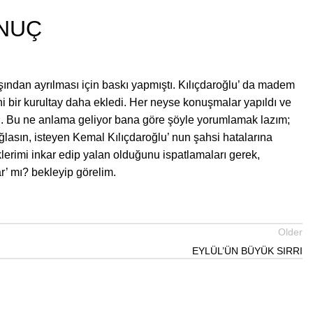
ONUÇ
şından ayrılması için baskı yapmıştı. Kılıçdaroğlu’ da madem
ni bir kurultay daha ekledi. Her neyse konuşmalar yapıldı ve
dı. Bu ne anlama geliyor bana göre şöyle yorumlamak lazım;
ğlasın, isteyen Kemal Kılıçdaroğlu’ nun şahsi hatalarına
klerimi inkar edip yalan olduğunu ispatlamaları gerek,
’ mı? bekleyip görelim.
Older
EYLÜL’ÜN BÜYÜK SIRRI