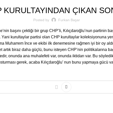
 KURULTAYINDAN ÇIKAN S
Posted by
Furkan Başar
in başını çektiği bir grup CHP’li, Kılıçdaroğlu’nun partinin ba
 Yani kurultaylar partisi olan CHP kurultaylar koleksiyonuna ye
ama Muharrem İnce ve ekibi ilk denemesine rağmen iyi bir oy al
t artık biraz daha güçlü, bunu isteyen CHP’nin politikalarına ba
edir, onunda ana muhalefeti var, onunda iktidarı var. Bu söyledi
usturması gerek, acaba Kılıçdaroğlu’ nun bunu yapmaya gücü var