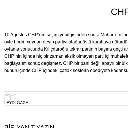
CHP
10 Ağustos CHP’nin seçim yenilgisinden sonra Muharrem İnce’n
öyle hodri meydan deyip partiyi olağanüstü kurultaya götürdü.
oylama sonucunda Kılıçdaroğlu tekrar partinin başına geçti 
CHP’nin içinde hiç bir zaman eksik olmayan parti içi muhalefe
bağlayalım sonuç değişmez. CHP bir parti değil apayrı bir ülk
bunun içinde CHP içindeki çatlak seslerin ebediyete kadar s
Newer
LEYDİ GAGA
BIR YANIT YAZIN