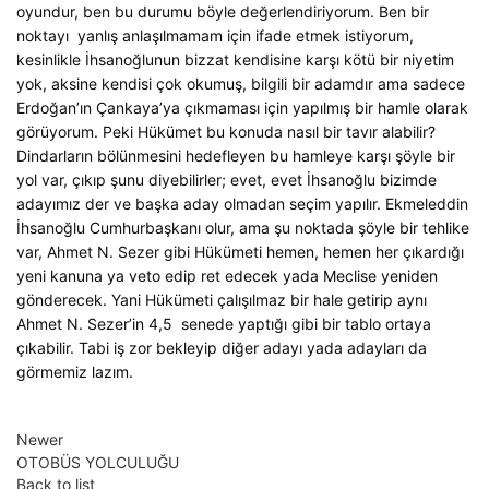
oyundur, ben bu durumu böyle değerlendiriyorum. Ben bir
noktayı yanlış anlaşılmamam için ifade etmek istiyorum,
kesinlikle İhsanoğlunun bizzat kendisine karşı kötü bir niyetim
yok, aksine kendisi çok okumuş, bilgili bir adamdır ama sadece
Erdoğan’ın Çankaya’ya çıkmaması için yapılmış bir hamle olarak
görüyorum. Peki Hükümet bu konuda nasıl bir tavır alabilir?
Dindarların bölünmesini hedefleyen bu hamleye karşı şöyle bir
yol var, çıkıp şunu diyebilirler; evet, evet İhsanoğlu bizimde
adayımız der ve başka aday olmadan seçim yapılır. Ekmeleddin
İhsanoğlu Cumhurbaşkanı olur, ama şu noktada şöyle bir tehlike
var, Ahmet N. Sezer gibi Hükümeti hemen, hemen her çıkardığı
yeni kanuna ya veto edip ret edecek yada Meclise yeniden
gönderecek. Yani Hükümeti çalışılmaz bir hale getirip aynı
Ahmet N. Sezer’in 4,5 senede yaptığı gibi bir tablo ortaya
çıkabilir. Tabi iş zor bekleyip diğer adayı yada adayları da
görmemiz lazım.
Newer
OTOBÜS YOLCULUĞU
Back to list