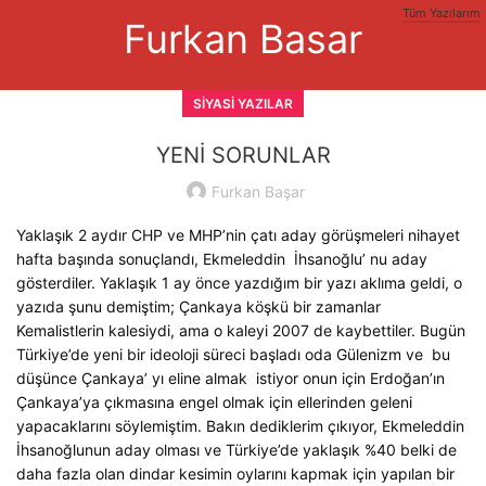
Tüm Yazılarım
Furkan Basar
SIYASI YAZILAR
YENİ SORUNLAR
Furkan Başar
Yaklaşık 2 aydır CHP ve MHP’nin çatı aday görüşmeleri nihayet
hafta başında sonuçlandı, Ekmeleddin İhsanoğlu’ nu aday
gösterdiler. Yaklaşık 1 ay önce yazdığım bir yazı aklıma geldi, o
yazıda şunu demiştim; Çankaya köşkü bir zamanlar
Kemalistlerin kalesiydi, ama o kaleyi 2007 de kaybettiler. Bugün
Türkiye’de yeni bir ideoloji süreci başladı oda Gülenizm ve bu
düşünce Çankaya’ yı eline almak istiyor onun için Erdoğan’ın
Çankaya’ya çıkmasına engel olmak için ellerinden geleni
yapacaklarını söylemiştim. Bakın dediklerim çıkıyor, Ekmeleddin
İhsanoğlunun aday olması ve Türkiye’de yaklaşık %40 belki de
daha fazla olan dindar kesimin oylarını kapmak için yapılan bir