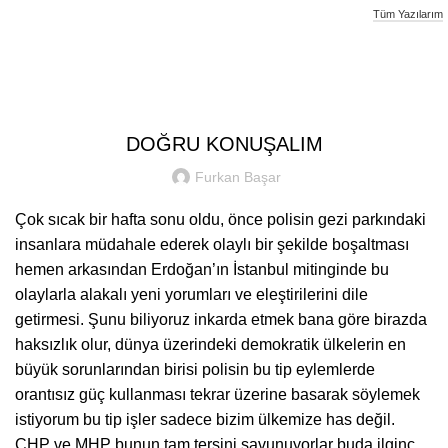
Tüm Yazılarım
Furkan Basar
SIYASI YAZILAR
DOĞRU KONUŞALIM
Furkan Başar
Çok sıcak bir hafta sonu oldu, önce polisin gezi parkındaki
insanlara müdahale ederek olaylı bir şekilde boşaltması
hemen arkasından Erdoğan’ın İstanbul mitinginde bu
olaylarla alakalı yeni yorumları ve eleştirilerini dile
getirmesi. Şunu biliyoruz inkarda etmek bana göre birazda
haksızlık olur, dünya üzerindeki demokratik ülkelerin en
büyük sorunlarından birisi polisin bu tip eylemlerde
orantısız güç kullanması tekrar üzerine basarak söylemek
istiyorum bu tip işler sadece bizim ülkemize has değil.
CHP ve MHP bunun tam tersini savunuyorlar buda ilginç