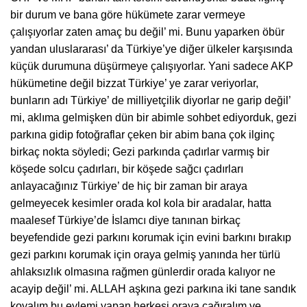
bir durum ve bana göre hükümete zarar vermeye
çalışıyorlar zaten amaç bu değil’ mi. Bunu yaparken öbür
yandan uluslararası’ da Türkiye’ye diğer ülkeler karşısında
küçük durumuna düşürmeye çalışıyorlar. Yani sadece AKP
hükümetine değil bizzat Türkiye’ ye zarar veriyorlar,
bunların adı Türkiye’ de milliyetçilik diyorlar ne garip değil’
mi, aklıma gelmişken dün bir abimle sohbet ediyorduk, gezi
parkına gidip fotoğraflar çeken bir abim bana çok ilginç
birkaç nokta söyledi; Gezi parkında çadırlar varmış bir
köşede solcu çadırları, bir köşede sağcı çadırları
anlayacağınız Türkiye’ de hiç bir zaman bir araya
gelmeyecek kesimler orada kol kola bir aradalar, hatta
maalesef Türkiye’de İslamcı diye tanınan birkaç
beyefendide gezi parkını korumak için evini barkını bırakıp
gezi parkını korumak için oraya gelmiş yanında her türlü
ahlaksızlık olmasına rağmen günlerdir orada kalıyor ne
acayip değil’ mi. ALLAH aşkına gezi parkına iki tane sandık
koyalım bu eylemi yapan herkesi oraya çağıralım ve