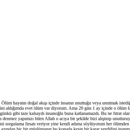
lüm hayatın doğal akışı içinde insanın unuttuğu veya unutmak istediği 
ni aldığımda evet ölüm var diyorum. Ama 20 gün 1 ay içinde o ölüm fark
k günkü gibi taze kalsaydı insanoğlu buna katlanamazdı. Bu ne fıtrat o
denmez yapımızı bilen Allah o acıya bir şekilde bizi alıştırıp unuttur
isini sorgulama fırsatı veriyor yine kendi adıma söylüyorum her ölümd
zından hiç bir müslümanın bu konuda kesin bir karar verdiğini inanmıy