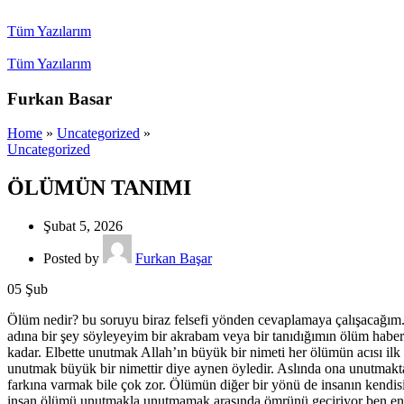
Tüm Yazılarım
Tüm Yazılarım
Furkan Basar
Home
»
Uncategorized
»
Uncategorized
ÖLÜMÜN TANIMI
Şubat 5, 2026
Posted by
Furkan Başar
05
Şub
Ölüm nedir? bu soruyu biraz felsefi yönden cevaplamaya çalışacağım. Ö
adına bir şey söyleyeyim bir akrabam veya bir tanıdığımın ölüm haberi
kadar. Elbette unutmak Allah’ın büyük bir nimeti her ölümün acısı il
unutmak büyük bir nimettir diye aynen öyledir. Aslında ona unutmakta 
farkına varmak bile çok zor. Ölümün diğer bir yönü de insanın kend
insan ölümü unutmakla unutmamak arasında ömrünü geçiriyor ben en a