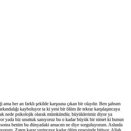
ama her an farklı şekilde karşısına çıkan bir olaydır. Ben şahsım
ındalığı kayboluyor ta ki yeni bir ölüm ile tekrar karşılaşıncaya
larak nede psikolojik olarak mümkündür, büyüklerimiz diyor ya
uyor yada biz unuttuk sanıyoruz bu o kadar büyük bir nimet ki bunun
en sonra benim bu dünyadaki amacım ne diye sorguluyorum. Aslında
orum. Zaten karar verinceye kadar ölüm ensesinde bitiyor, Allah