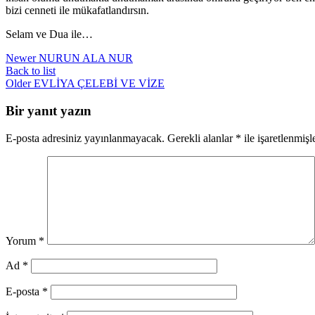
bizi cenneti ile mükafatlandırsın.
Selam ve Dua ile…
Newer
NURUN ALA NUR
Back to list
Older
EVLİYA ÇELEBİ VE VİZE
Bir yanıt yazın
E-posta adresiniz yayınlanmayacak.
Gerekli alanlar
*
ile işaretlenmişl
Yorum
*
Ad
*
E-posta
*