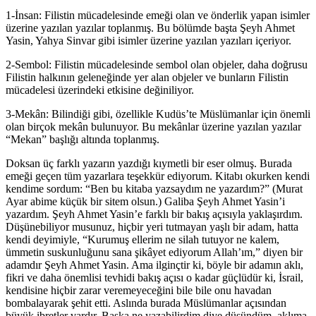
1-İnsan: Filistin mücadelesinde emeği olan ve önderlik yapan isimler
üzerine yazılan yazılar toplanmış. Bu bölümde başta Şeyh Ahmet
Yasin, Yahya Sinvar gibi isimler üzerine yazılan yazıları içeriyor.
2-Sembol: Filistin mücadelesinde sembol olan objeler, daha doğrusu
Filistin halkının geleneğinde yer alan objeler ve bunların Filistin
mücadelesi üzerindeki etkisine değiniliyor.
3-Mekân: Bilindiği gibi, özellikle Kudüs’te Müslümanlar için önemli
olan birçok mekân bulunuyor. Bu mekânlar üzerine yazılan yazılar
“Mekan” başlığı altında toplanmış.
Doksan üç farklı yazarın yazdığı kıymetli bir eser olmuş. Burada
emeği geçen tüm yazarlara teşekkür ediyorum. Kitabı okurken kendi
kendime sordum: “Ben bu kitaba yazsaydım ne yazardım?” (Murat
Ayar abime küçük bir sitem olsun.) Galiba Şeyh Ahmet Yasin’i
yazardım. Şeyh Ahmet Yasin’e farklı bir bakış açısıyla yaklaşırdım.
Düşünebiliyor musunuz, hiçbir yeri tutmayan yaşlı bir adam, hatta
kendi deyimiyle, “Kurumuş ellerim ne silah tutuyor ne kalem,
ümmetin suskunluğunu sana şikâyet ediyorum Allah’ım,” diyen bir
adamdır Şeyh Ahmet Yasin. Ama ilginçtir ki, böyle bir adamın aklı,
fikri ve daha önemlisi tevhidi bakış açısı o kadar güçlüdür ki, İsrail,
kendisine hiçbir zarar veremeyeceğini bile bile onu havadan
bombalayarak şehit etti. Aslında burada Müslümanlar açısından
büyük ibretler vardır. Başka ne yazabilirdim diye düşündüm, aklıma