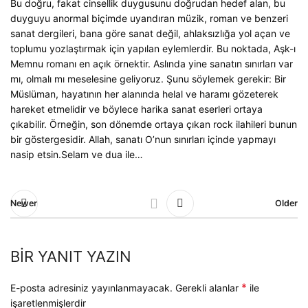
Bu doğru, fakat cinsellik duygusunu doğrudan hedef alan, bu
duyguyu anormal biçimde uyandıran müzik, roman ve benzeri
sanat dergileri, bana göre sanat değil, ahlaksızlığa yol açan ve
toplumu yozlaştırmak için yapılan eylemlerdir. Bu noktada,
Aşk-ı
Memnu
romanı en açık örnektir. Aslında yine sanatın sınırları var
mı, olmalı mı meselesine geliyoruz. Şunu söylemek gerekir: Bir
Müslüman, hayatının her alanında helal ve haramı gözeterek
hareket etmelidir ve böylece harika sanat eserleri ortaya
çıkabilir. Örneğin, son dönemde ortaya çıkan rock ilahileri bunun
bir göstergesidir. Allah, sanatı O’nun sınırları içinde yapmayı
nasip etsin.
Selam ve dua ile…
Newer
Older
BIR YANIT YAZIN
*
E-posta adresiniz yayınlanmayacak.
Gerekli alanlar
ile
işaretlenmişlerdir