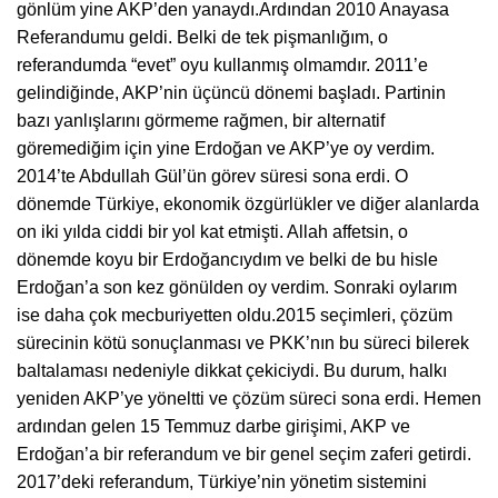
gönlüm yine AKP’den yanaydı.
Ardından 2010 Anayasa
Referandumu geldi. Belki de tek pişmanlığım, o
referandumda “evet” oyu kullanmış olmamdır. 2011’e
gelindiğinde, AKP’nin üçüncü dönemi başladı. Partinin
bazı yanlışlarını görmeme rağmen, bir alternatif
göremediğim için yine Erdoğan ve AKP’ye oy verdim.
2014’te Abdullah Gül’ün görev süresi sona erdi. O
dönemde Türkiye, ekonomik özgürlükler ve diğer alanlarda
on iki yılda ciddi bir yol kat etmişti. Allah affetsin, o
dönemde koyu bir Erdoğancıydım ve belki de bu hisle
Erdoğan’a son kez gönülden oy verdim. Sonraki oylarım
ise daha çok mecburiyetten oldu.
2015 seçimleri, çözüm
sürecinin kötü sonuçlanması ve PKK’nın bu süreci bilerek
baltalaması nedeniyle dikkat çekiciydi. Bu durum, halkı
yeniden AKP’ye yöneltti ve çözüm süreci sona erdi. Hemen
ardından gelen 15 Temmuz darbe girişimi, AKP ve
Erdoğan’a bir referandum ve bir genel seçim zaferi getirdi.
2017’deki referandum, Türkiye’nin yönetim sistemini