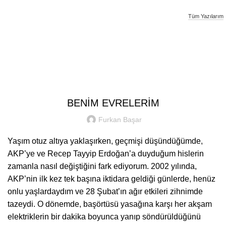
Tüm Yazılarım
Furkan Basar
UNCATEGORIZED
BENİM EVRELERİM
Furkan Başar
Yaşım otuz altıya yaklaşırken, geçmişi düşündüğümde,
AKP’ye ve Recep Tayyip Erdoğan’a duyduğum hislerin
zamanla nasıl değiştiğini fark ediyorum. 2002 yılında,
AKP’nin ilk kez tek başına iktidara geldiği günlerde, henüz
onlu yaşlardaydım ve 28 Şubat’ın ağır etkileri zihnimde
tazeydi. O dönemde, başörtüsü yasağına karşı her akşam
elektriklerin bir dakika boyunca yanıp söndürüldüğünü