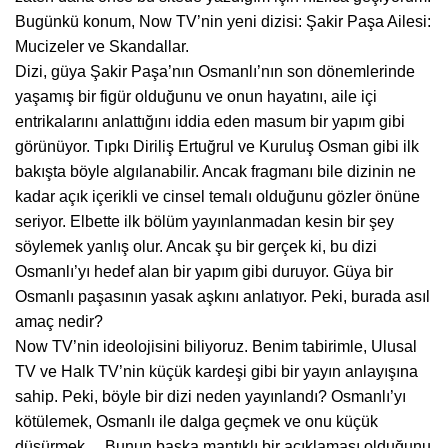
Bugünkü konum, Now TV’nin yeni dizisi: Şakir Paşa Ailesi:
Mucizeler ve Skandallar.
Dizi, güya Şakir Paşa’nın Osmanlı’nın son dönemlerinde
yaşamış bir figür olduğunu ve onun hayatını, aile içi
entrikalarını anlattığını iddia eden masum bir yapım gibi
görünüyor. Tıpkı Diriliş Ertuğrul ve Kuruluş Osman gibi ilk
bakışta böyle algılanabilir. Ancak fragmanı bile dizinin ne
kadar açık içerikli ve cinsel temalı olduğunu gözler önüne
seriyor. Elbette ilk bölüm yayınlanmadan kesin bir şey
söylemek yanlış olur. Ancak şu bir gerçek ki, bu dizi
Osmanlı’yı hedef alan bir yapım gibi duruyor. Güya bir
Osmanlı paşasının yasak aşkını anlatıyor. Peki, burada asıl
amaç nedir?
Now TV’nin ideolojisini biliyoruz. Benim tabirimle, Ulusal
TV ve Halk TV’nin küçük kardeşi gibi bir yayın anlayışına
sahip. Peki, böyle bir dizi neden yayınlandı? Osmanlı’yı
kötülemek, Osmanlı ile dalga geçmek ve onu küçük
düşürmek… Bunun başka mantıklı bir açıklaması olduğunu