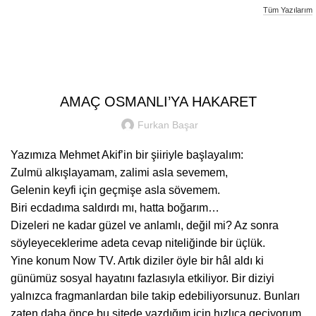
Tüm Yazılarım
Furkan Basar
UNCATEGORIZED
AMAÇ OSMANLI’YA HAKARET
Furkan Başar
Yazımıza Mehmet Akif’in bir şiiriyle başlayalım:
Zulmü alkışlayamam, zalimi asla sevemem,
Gelenin keyfi için geçmişe asla sövemem.
Biri ecdadıma saldırdı mı, hatta boğarım…
Dizeleri ne kadar güzel ve anlamlı, değil mi? Az sonra
söyleyeceklerime adeta cevap niteliğinde bir üçlük.
Yine konum Now TV. Artık diziler öyle bir hâl aldı ki
günümüz sosyal hayatını fazlasıyla etkiliyor. Bir diziyi
yalnızca fragmanlardan bile takip edebiliyorsunuz. Bunları
zaten daha önce bu sitede yazdığım için hızlıca geçiyorum.