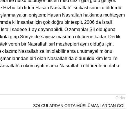
 ile nutku tutuluyor hisleri med cezir gibi gidip geliyor.
ce Hizbullah lideri Hasan Nasrallah’ı suikast sonucu öldürdü.
im yaşlarıma yakın eniştem; Hasan Nasrallah hakkında muhteşem
da ki insanlar için çok doğru bir tespit. 2006 da İsrail
e İsrail sadece 1 ay dayanabildi. O zamanlar Şii olduğuna
l kola girip Suriye de sayısız masumu öldürene kadar. Dedik
k veren bir Nasrallah sırf mezhepleri aynı olduğu için.
 lazım; Nasrallah zalim olabilir ama unutmayalım onu
şmanlarından biri olan Nasrallah da öldürüldü kim İsrail’e
Nasrallah’a okumayalım ama Nasrallah’ı öldürenlerin daha
Older
SOLCULARDAN ORTA MÜSLÜMANLARDAN GOL