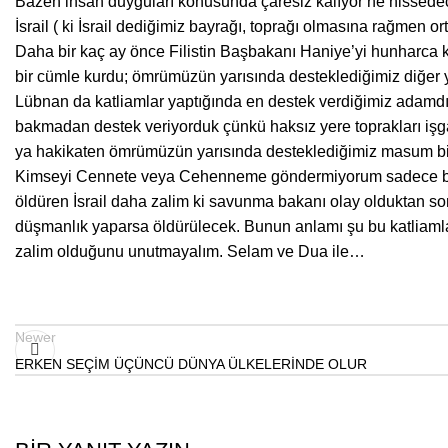
Bazen insan duyguları konusunda çaresiz kalıyor ne hissedeceğ
İsrail ( ki İsrail dediğimiz bayrağı, toprağı olmasına rağmen
Daha bir kaç ay önce Filistin Başbakanı Haniye’yi hunharca k
bir cümle kurdu; ömrümüzün yarısında desteklediğimiz diğer yar
Lübnan da katliamlar yaptığında en destek verdiğimiz adamdı.
bakmadan destek veriyorduk çünkü haksız yere toprakları işgal
ya hakikaten ömrümüzün yarısında desteklediğimiz masum bir N
Kimseyi Cennete veya Cehenneme göndermiyorum sadece bir d
öldüren İsrail daha zalim ki savunma bakanı olay olduktan son
düşmanlık yaparsa öldürülecek. Bunun anlamı şu bu katliaml
zalim olduğunu unutmayalım. Selam ve Dua ile…
Newer
ERKEN SEÇİM ÜÇÜNCÜ DÜNYA ÜLKELERİNDE OLUR