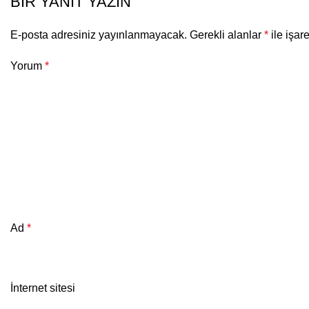
BIR YANIT YAZIN
E-posta adresiniz yayınlanmayacak.
Gerekli alanlar
*
ile işar
Yorum
*
Ad
*
İnternet sitesi