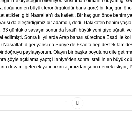
ini ne diyeceğini bilemiyor. Müslüman olmanın duyarlılığı sebebi
 orta doğunun en büyük terör örgütüdür bana göre) bir kaç gün ön
atlettikleri gibi Nasrallah’ı da katletti. Bir kaç gün önce ben
ısı da eleştirdiğimiz bir adamdır, dedi. Hakikaten benim yaşlarım
 33 günlük o savaşın sonunda İsrail’i büyük yenilgiye uğrattı v
 edilmişti. Sonra ki yıllarda Arap baharı sürecinde Esad ile ko
asrallah diğer yarısı da Suriye de Esad’a hep destek tam deste
oğruyu paylaşıyorum. Olayın bir başka boyutunu dile getirmek
ra şöyle açıklama yaptı; Haniye’den sonra İsrail’in en büyük dü
arın devamı gelecek yani bizim açımızdan şunu demek istiyor; 