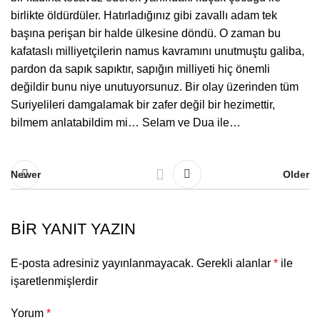
birlikte öldürdüler. Hatırladığınız gibi zavallı adam tek
başına perişan bir halde ülkesine döndü. O zaman bu
kafataslı milliyetçilerin namus kavramını unutmuştu galiba,
pardon da sapık sapıktır, sapığın milliyeti hiç önemli
değildir bunu niye unutuyorsunuz. Bir olay üzerinden tüm
Suriyelileri damgalamak bir zafer değil bir hezimettir,
bilmem anlatabildim mi… Selam ve Dua ile…
Newer
Older
BIR YANIT YAZIN
E-posta adresiniz yayınlanmayacak.
Gerekli alanlar
*
ile
işaretlenmişlerdir
Yorum
*