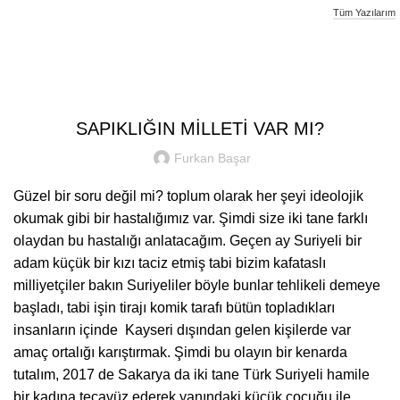
Tüm Yazılarım
Furkan Basar
UNCATEGORIZED
SAPIKLIĞIN MİLLETİ VAR MI?
Furkan Başar
Güzel bir soru değil mi? toplum olarak her şeyi ideolojik
okumak gibi bir hastalığımız var. Şimdi size iki tane farklı
olaydan bu hastalığı anlatacağım. Geçen ay Suriyeli bir
adam küçük bir kızı taciz etmiş tabi bizim kafataslı
milliyetçiler bakın Suriyeliler böyle bunlar tehlikeli demeye
başladı, tabi işin tirajı komik tarafı bütün topladıkları
insanların içinde Kayseri dışından gelen kişilerde var
amaç ortalığı karıştırmak. Şimdi bu olayın bir kenarda
tutalım, 2017 de Sakarya da iki tane Türk Suriyeli hamile
bir kadına tecavüz ederek yanındaki küçük çocuğu ile