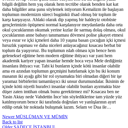
bilgili değilim hem yaş olarak hem tecrübe olarak benden kat kat
daha bilgililer ama şunu söylemek istiyorum Kemalizm ile başlayan
toplumun modernizm süreci bugünkü ifsad olmuş bir toplum ile
karşı karşıyayız. Ahlaki olarak dip yapmış bir haldeyiz otobüste
gençlerimizin öpüşmesi normal karşılanıyor meydanlarda daha orta
okul çocuklarının okumak yerine kızlar ile sarmaş dolaş olması, okul
çocuklarının anne babayı tanımaması dövmesi polise şikayet etmesi
veya esrar ve içki içmeleri daha 10 yaşına basan çocuğun içki içmesi
hırsızlık yapması ve daha niceleri anlayacağınız kısacası berbat bir
toplum da yaşıyoruz. Bu toplumun ıslah olması için bence hem
geleneksel eğitime hem modern eğitime ihtiyacı var yani hem
akademik kariyer yapan insanlar hemde hoca veya Mele dediğimiz
insanlara ihtiyacı var. Tabi ki bunların içinde kötü insanlar olabilir
ama en azından toplumun geçmişini hatırlamak için bu iki konum
masanın iki ayağı gibi bir rol oynamakta biri olmadan diğeri bir işe
yaramaz birbirlerini tamamlayıcı iki unsur durumundalar. İkisinin de
içinde kötü niyetli hurafeci insanlar olabilir bunları ayırmakta bize
düşer zaten imtihan olmak bunu gerektirmez mi? Kısacası ben ne
Yasin Aktay nede Vahdettin İnce’nin söylediklerine tam yüzde yüz
katılmıyorum bence iki tarafında doğruları ve yanlışlarının ayırt
edilip ortak bir noktada buluşmak lazım. Selam ve Dua ile…
Newer
MÜSLÜMAN VE MÜMİN
Back to list
Older
SADECE İSTANBUL