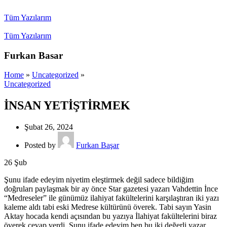
Tüm Yazılarım
Tüm Yazılarım
Furkan Basar
Home
»
Uncategorized
»
Uncategorized
İNSAN YETİŞTİRMEK
Şubat 26, 2024
Posted by
Furkan Başar
26
Şub
Şunu ifade edeyim niyetim eleştirmek değil sadece bildiğim
doğruları paylaşmak bir ay önce Star gazetesi yazarı Vahdettin İnce
“Medreseler” ile günümüz ilahiyat fakültelerini karşılaştıran iki yazı
kaleme aldı tabi eski Medrese kültürünü överek. Tabi sayın Yasin
Aktay hocada kendi açısından bu yazıya İlahiyat fakültelerini biraz
överek cevap verdi. Şunu ifade edeyim ben bu iki değerli yazar