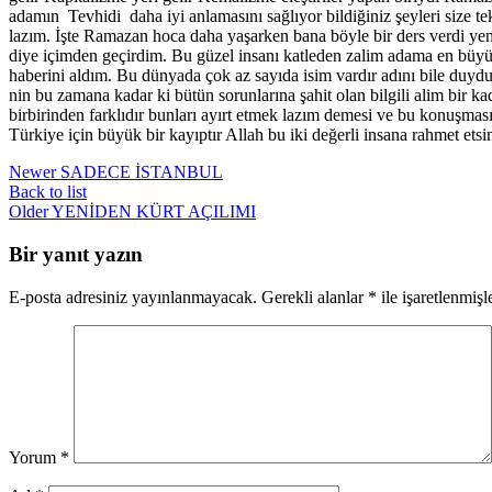
adamın Tevhidi daha iyi anlamasını sağlıyor bildiğiniz şeyleri size 
lazım. İşte Ramazan hoca daha yaşarken bana böyle bir ders verdi yeni
diye içimden geçirdim. Bu güzel insanı katleden zalim adama en büyü
haberini aldım. Bu dünyada çok az sayıda isim vardır adını bile duy
nin bu zamana kadar ki bütün sorunlarına şahit olan bilgili alim bir 
birbirinden farklıdır bunları ayırt etmek lazım demesi ve bu konuşması
Türkiye için büyük bir kayıptır Allah bu iki değerli insana rahmet et
Newer
SADECE İSTANBUL
Back to list
Older
YENİDEN KÜRT AÇILIMI
Bir yanıt yazın
E-posta adresiniz yayınlanmayacak.
Gerekli alanlar
*
ile işaretlenmişl
Yorum
*