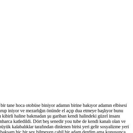
 bir tane hoca otobüse biniyor adamın birine bakıyor adamın elbisesi
urup iniyor ve mezarlığın önünde el açıp dua etmeye başlıyor bunu
 kibirli haline bakmadan şu gariban kendi halindeki güzel insanı
harca katledildi. Dört beş senedir you tube de kendi kanalı olan ve
ük kalabalıklar tarafından dinlenen birisi yeri gelir sosyalizme yeri
e baksam hiç bir şey bilmeyen cahil bir adam derdim ama konuşunca