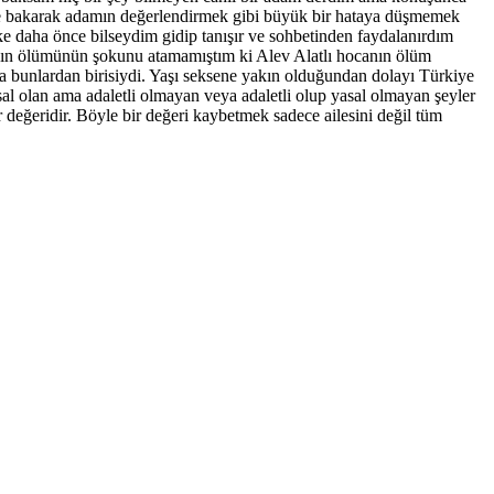
üşüne bakarak adamın değerlendirmek gibi büyük bir hataya düşmemek
ke daha önce bilseydim gidip tanışır ve sohbetinden faydalanırdım
anın ölümünün şokunu atamamıştım ki Alev Alatlı hocanın ölüm
 bunlardan birisiydi. Yaşı seksene yakın olduğundan dolayı Türkiye
al olan ama adaletli olmayan veya adaletli olup yasal olmayan şeyler
r değeridir. Böyle bir değeri kaybetmek sadece ailesini değil tüm