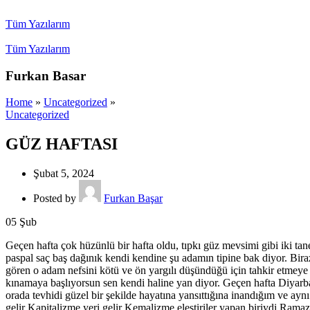
Tüm Yazılarım
Tüm Yazılarım
Furkan Basar
Home
»
Uncategorized
»
Uncategorized
GÜZ HAFTASI
Şubat 5, 2024
Posted by
Furkan Başar
05
Şub
Geçen hafta çok hüzünlü bir hafta oldu, tıpkı güz mevsimi gibi iki ta
paspal saç baş dağınık kendi kendine şu adamın tipine bak diyor. Bi
gören o adam nefsini kötü ve ön yargılı düşündüğü için tahkir etmeye 
kınamaya başlıyorsun sen kendi haline yan diyor. Geçen hafta Diyarba
orada tevhidi güzel bir şekilde hayatına yansıttığına inandığım ve ay
gelir Kapitalizme yeri gelir Kemalizme eleştiriler yapan biriydi R