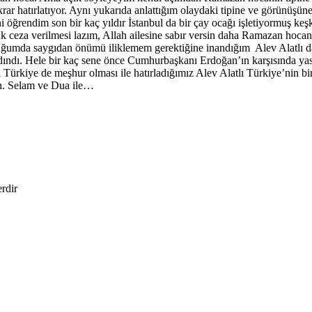
tekrar hatırlatıyor. Aynı yukarıda anlattığım olaydaki tipine ve görün
 öğrendim son bir kaç yıldır İstanbul da bir çay ocağı işletiyormuş keş
k ceza verilmesi lazım, Allah ailesine sabır versin daha Ramazan hoc
duğumda saygıdan önümü iliklemem gerektiğine inandığım Alev Alatlı da
kadındı. Hele bir kaç sene önce Cumhurbaşkanı Erdoğan’ın karşısında yas
 Türkiye de meşhur olması ile hatırladığımız Alev Alatlı Türkiye’nin bi
sin. Selam ve Dua ile…
erdir