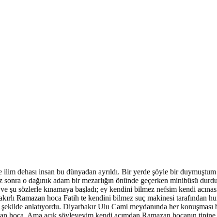
ne ilim dehası insan bu dünyadan ayrıldı. Bir yerde şöyle bir duymuştum
raz sonra o dağınık adam bir mezarlığın önünde geçerken minibüsü durd
ve şu sözlerle kınamaya başladı; ey kendini bilmez nefsim kendi acınası
kırlı Ramazan hoca Fatih te kendini bilmez suç makinesi tarafından hun
nı şekilde anlatıyordu. Diyarbakır Ulu Cami meydanında her konuşması büy
amazan hoca. Ama açık söyleyeyim kendi açımdan Ramazan hocanın tipin