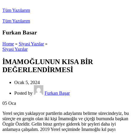
Tüm Yazılarım
Tüm Yazılarım
Furkan Basar
Home
»
Siyasi Yazılar
»
Siyasi Yazılar
İMAMOĞLUNUN KISA BİR
DEĞERLENDİRMESİ
Ocak 5, 2024
Posted by
Furkan Başar
05
Oca
Yerel seçim yaklaşıyor partilerin adaylarını belirme sürecindeyiz, bu
süreçte en gergin olan iki kişi İmamoğlu ve çiçeği burnunda başkan
Özgür Özeldir. Gelin biraz geriye giderek bir şeyleri daha iyi
anlamaya çalışalım. 2019 Yerel seçiminde İmamoğlu kıl payı