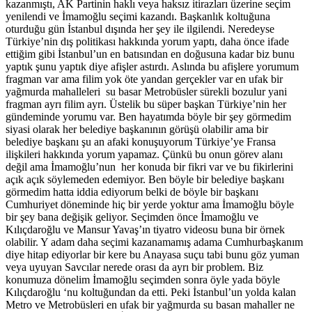
kazanmıştı, AK Partinin haklı veya haksız itirazları üzerine seçim
yenilendi ve İmamoğlu seçimi kazandı. Başkanlık koltuğuna
oturduğu gün İstanbul dışında her şey ile ilgilendi. Neredeyse
Türkiye’nin dış politikası hakkında yorum yaptı, daha önce ifade
ettiğim gibi İstanbul’un en batısından en doğusuna kadar biz bunu
yaptık şunu yaptık diye afişler astırdı. Aslında bu afişlere yorumum
fragman var ama filim yok öte yandan gerçekler var en ufak bir
yağmurda mahalleleri su basar Metrobüsler sürekli bozulur yani
fragman ayrı filim ayrı. Üstelik bu süper başkan Türkiye’nin her
gündeminde yorumu var. Ben hayatımda böyle bir şey görmedim
siyasi olarak her belediye başkanının görüşü olabilir ama bir
belediye başkanı şu an afaki konuşuyorum Türkiye’ye Fransa
ilişkileri hakkında yorum yapamaz. Çünkü bu onun görev alanı
değil ama İmamoğlu’nun her konuda bir fikri var ve bu fikirlerini
açık açık söylemeden edemiyor. Ben böyle bir belediye başkanı
görmedim hatta iddia ediyorum belki de böyle bir başkanı
Cumhuriyet döneminde hiç bir yerde yoktur ama İmamoğlu böyle
bir şey bana değişik geliyor. Seçimden önce İmamoğlu ve
Kılıçdaroğlu ve Mansur Yavaş’ın tiyatro videosu buna bir örnek
olabilir. Y adam daha seçimi kazanamamış adama Cumhurbaşkanım
diye hitap ediyorlar bir kere bu Anayasa suçu tabi bunu göz yuman
veya uyuyan Savcılar nerede orası da ayrı bir problem. Biz
konumuza dönelim İmamoğlu seçimden sonra öyle yada böyle
Kılıçdaroğlu ‘nu koltuğundan da etti. Peki İstanbul’un yolda kalan
Metro ve Metrobüsleri en ufak bir yağmurda su basan mahaller ne