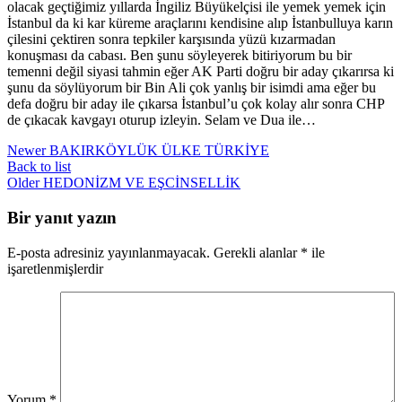
olacak geçtiğimiz yıllarda İngiliz Büyükelçisi ile yemek yemek için
İstanbul da ki kar küreme araçlarını kendisine alıp İstanbulluya karın
çilesini çektiren sonra tepkiler karşısında yüzü kızarmadan
konuşması da cabası. Ben şunu söyleyerek bitiriyorum bu bir
temenni değil siyasi tahmin eğer AK Parti doğru bir aday çıkarırsa ki
şunu da söylüyorum bir Bin Ali çok yanlış bir isimdi ama eğer bu
defa doğru bir aday ile çıkarsa İstanbul’u çok kolay alır sonra CHP
de çıkacak kavgayı oturup izleyin. Selam ve Dua ile…
Newer
BAKIRKÖYLÜK ÜLKE TÜRKİYE
Back to list
Older
HEDONİZM VE EŞCİNSELLİK
Bir yanıt yazın
E-posta adresiniz yayınlanmayacak.
Gerekli alanlar
*
ile
işaretlenmişlerdir
Yorum
*