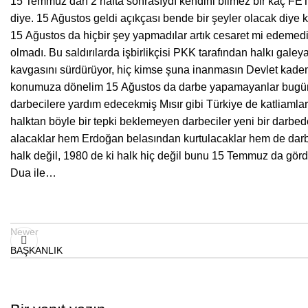
15 Temmuz’dan 2 hafta sonrasıydı kendini bilmez bir kaç FE
diye. 15 Ağustos geldi açıkçası bende bir şeyler olacak diye
15 Ağustos da hiçbir şey yapmadılar artık cesaret mi edemed
olmadı. Bu saldırılarda işbirlikçisi PKK tarafından halkı gal
kavgasını sürdürüyor, hiç kimse şuna inanmasın Devlet kademe
konumuza dönelim 15 Ağustos da darbe yapamayanlar bugünle
darbecilere yardım edecekmiş Mısır gibi Türkiye de katliamlar
halktan böyle bir tepki beklemeyen darbeciler yeni bir darbe
alacaklar hem Erdoğan belasından kurtulacaklar hem de darbey
halk değil, 1980 de ki halk hiç değil bunu 15 Temmuz da görd
Dua ile…
Newer
BAŞKANLIK