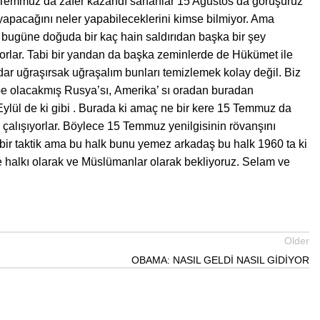
5 Temmuz da zafer kazandı sananlar 15 Ağustos da görüşürüz
yapacağını neler yapabileceklerini kimse bilmiyor. Ama
 bugüne doğuda bir kaç hain saldırıdan başka bir şey
ıyorlar. Tabi bir yandan da başka zeminlerde de Hükümet ile
dar uğraşırsak uğraşalım bunları temizlemek kolay değil. Biz
e olacakmış Rusya’sı, Amerika’ sı oradan buradan
Eylül de ki gibi . Burada ki amaç ne bir kere 15 Temmuz da
 çalışıyorlar. Böylece 15 Temmuz yenilgisinin rövanşını
bir taktik ama bu halk bunu yemez arkadaş bu halk 1960 ta ki
e halkı olarak ve Müslümanlar olarak bekliyoruz. Selam ve
Older
OBAMA: NASIL GELDİ NASIL GİDİYOR