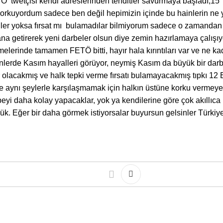
TÖ twetçisi kendi adreslerinden tehditler savurmaya başladı,1
 korkuyordum sadece ben değil hepimizin içinde bu hainlerin ne 
iler yoksa fırsat mı bulamadılar bilmiyorum sadece o zamandan
eyana getirerek yeni darbeler olsun diye zemin hazırlamaya çalış
lerinde tamamen FETÖ bitti, hayır hala kırıntıları var ve ne ka
rde Kasım hayalleri görüyor, neymiş Kasım da büyük bir darb
 olacakmış ve halk tepki verme fırsatı bulamayacakmış tıpkı 12 
de aynı şeylerle karşılaşmamak için halkın üstüne korku vermeye
i daha kolay yapacaklar, yok ya kendilerine göre çok akıllıca 
ük. Eğer bir daha görmek istiyorsalar buyursun gelsinler Türkiy