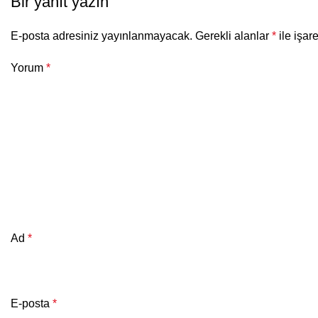
Bir yanıt yazın
E-posta adresiniz yayınlanmayacak.
Gerekli alanlar
*
ile işar
Yorum
*
Ad
*
E-posta
*