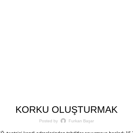
Furkan Basa
SIYASI YAZILAR
KORKU OLUŞTURMAK
Posted by
Furkan Başar