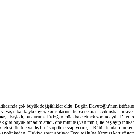
tikasında çok büyük değişiklikler oldu. Bugün Davutoğlu’nun istifasını
vaş itibar kaybediyor, komşularının hepsi ile arası açılmıştı. Türkiy
kışmaya başladı, bu duruma Erdoğan müdahale etmek zorundaydı, Davutoğlu
ak gibi büyük bir adım atıldı, one minute (Van minit) ile başlayıp inti
eştirilerine yanlış bir üslup ile cevap vermişti. Bütün bunlar olurken 
 ki bu politikadan Türkiye zarar görüyor Davutoğlu’na Kırmızı kart gö