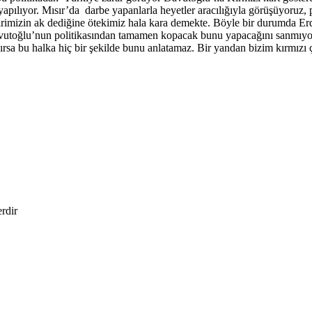
yapılıyor. Mısır’da darbe yapanlarla heyetler aracılığıyla görüşüyoruz,
i birimizin ak dediğine ötekimiz hala kara demekte. Böyle bir durumd
vutoğlu’nun politikasından tamamen kopacak bunu yapacağını sanmıyorum
rışırsa bu halka hiç bir şekilde bunu anlatamaz. Bir yandan bizim kırmız
erdir