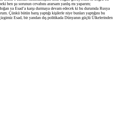
 peki ben şu sorunun cevabını ararsam yanlış mı yaparım;
a Erdoğan ya Esad’a karşı durmaya devam edecek ki bu durumda Rusya
. Çünkü bütün barış yaptığı kişilerle niye bunları yaptığını bu
ı çizgimiz Esad, bir yandan dış politikada Dünyanın güçlü Ülkelerinden