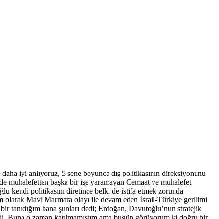
 daha iyi anlıyoruz, 5 sene boyunca dış politikasının direksiyonunu
e de muhalefetten başka bir işe yaramayan Cemaat ve muhalefet
 kendi politikasını diretince belki de istifa etmek zorunda
kam olarak Mavi Marmara olayı ile devam eden İsrail-Türkiye gerilimi
bir tanıdığım bana şunları dedi; Erdoğan, Davutoğlu’nun stratejik
sterdi. Buna o zaman katılmamıştım ama bugün görüyorum ki doğru bir