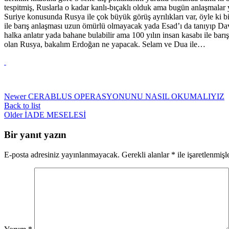
tespitmiş, Ruslarla o kadar kanlı-bıçaklı olduk ama bugün anlaşmalar 
Suriye konusunda Rusya ile çok büyük görüş ayrılıkları var, öyle k
ile barış anlaşması uzun ömürlü olmayacak yada Esad’ı da tanıyıp Da
halka anlatır yada bahane bulabilir ama 100 yılın insan kasabı ile ba
olan Rusya, bakalım Erdoğan ne yapacak. Selam ve Dua ile…
Newer
CERABLUS OPERASYONUNU NASIL OKUMALIYIZ
Back to list
Older
İADE MESELESİ
Bir yanıt yazın
E-posta adresiniz yayınlanmayacak.
Gerekli alanlar
*
ile işaretlenmişl