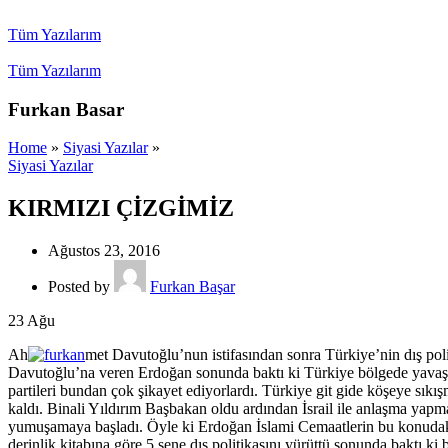
Tüm Yazılarım
Tüm Yazılarım
Furkan Basar
Home
»
Siyasi Yazılar
»
Siyasi Yazılar
KIRMIZI ÇİZGİMİZ
Ağustos 23, 2016
Posted by
Furkan Başar
23
Ağu
Ah
met Davutoğlu’nun istifasından sonra Türkiye’nin dış poli
Davutoğlu’na veren Erdoğan sonunda baktı ki Türkiye bölgede yavaş ya
partileri bundan çok şikayet ediyorlardı. Türkiye git gide köşeye sı
kaldı. Binali Yıldırım Başbakan oldu ardından İsrail ile anlaşma yapm
yumuşamaya başladı. Öyle ki Erdoğan İslami Cemaatlerin bu konudaki el
derinlik kitabına göre 5 sene dış politikasını yürüttü sonunda baktı