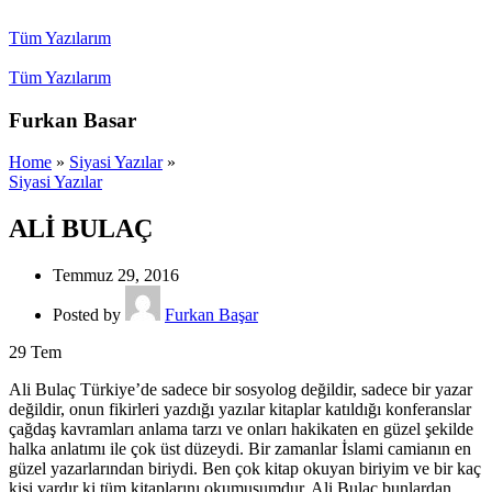
Tüm Yazılarım
Tüm Yazılarım
Furkan Basar
Home
»
Siyasi Yazılar
»
Siyasi Yazılar
ALİ BULAÇ
Temmuz 29, 2016
Posted by
Furkan Başar
29
Tem
Ali Bulaç Türkiye’de sadece bir sosyolog değildir, sadece bir yazar
değildir, onun fikirleri yazdığı yazılar kitaplar katıldığı konferanslar
çağdaş kavramları anlama tarzı ve onları hakikaten en güzel şekilde
halka anlatımı ile çok üst düzeydi. Bir zamanlar İslami camianın en
güzel yazarlarından biriydi. Ben çok kitap okuyan biriyim ve bir kaç
kişi vardır ki tüm kitaplarını okumuşumdur, Ali Bulaç bunlardan