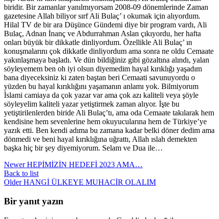
biridir. Bir zamanlar yanılmıyorsam 2008-09 dönemlerinde Zaman
gazetesine Allah biliyor sırf Ali Bulaç’ ı okumak için alıyordum.
Hilal TV de bir ara Düşünce Gündemi diye bir program vardı, Ali
Bulaç, Adnan İnanç ve Abdurrahman Aslan çıkıyordu, her hafta
onları büyük bir dikkatle dinliyordum. Özellikle Ali Bulaç’ ın
konuşmalarını çok dikkatle dinliyordum ama sonra ne oldu Cemaate
yakınlaşmaya başladı. Ve dün bildiğiniz gibi gözaltına alındı, yalan
söyleyemem ben oh iyi olsun diyemedim hayal kırıklığı yaşadım
bana diyeceksiniz ki zaten baştan beri Cemaati savunuyordu o
yüzden bu hayal kırıklığını yaşamanın anlamı yok. Bilmiyorum
İslami camiaya da çok yazar var ama çok azı kaliteli veya şöyle
söyleyelim kaliteli yazar yetiştirmek zaman alıyor. İşte bu
yetiştirilenlerden biride Ali Bulaç’tı, ama oda Cemaate takılarak hem
kendisine hem sevenlerine hem okuyucularına hem de Türkiye’ye
yazık etti. Ben kendi adıma bu zamana kadar belki döner dedim ama
dönmedi ve beni hayal kırıklığına uğrattı, Allah ıslah demekten
başka hiç bir şey diyemiyorum. Selam ve Dua ile…
Newer
HEPİMİZİN HEDEFİ 2023 AMA…
Back to list
Older
HANGİ ÜLKEYE MUHACİR OLALIM
Bir yanıt yazın