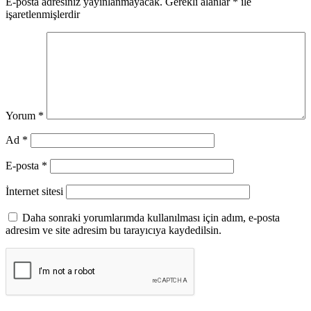
E-posta adresiniz yayınlanmayacak.
Gerekli alanlar
*
ile
işaretlenmişlerdir
Yorum
*
Ad
*
E-posta
*
İnternet sitesi
Daha sonraki yorumlarımda kullanılması için adım, e-posta
adresim ve site adresim bu tarayıcıya kaydedilsin.