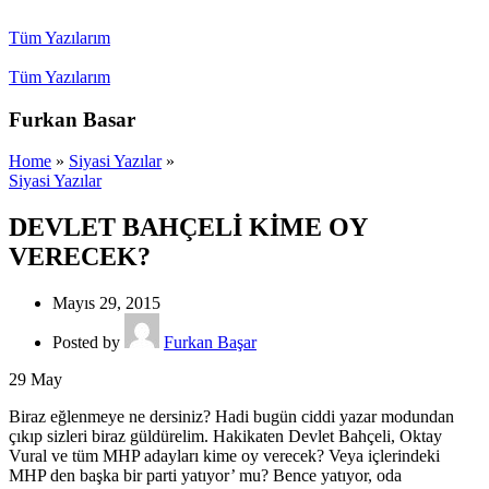
Tüm Yazılarım
Tüm Yazılarım
Furkan Basar
Home
»
Siyasi Yazılar
»
Siyasi Yazılar
DEVLET BAHÇELİ KİME OY
VERECEK?
Mayıs 29, 2015
Posted by
Furkan Başar
29
May
Biraz eğlenmeye ne dersiniz? Hadi bugün ciddi yazar modundan
çıkıp sizleri biraz güldürelim. Hakikaten Devlet Bahçeli, Oktay
Vural ve tüm MHP adayları kime oy verecek? Veya içlerindeki
MHP den başka bir parti yatıyor’ mu? Bence yatıyor, oda