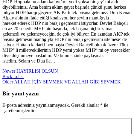
HDP. Hoppala bu adam kafayı’ mı yedi yoksa bir şey’ mi aldı
diyebilirsiniz. Ama benim aklım gayet başında çünkü şunu herkes
biliyor HDP barajı geçerse AK Parti tek başına gelemez. Dün Kenan
Alpay abimin ifade ettiği koalisyon her şeyim mantığıyla
hareket ederek HDP nin barajı geçmesini istiyorlar. Devlet Bahçeli
en az 20 senedir MHP nin başında, tek başına hiçbir zaman
gelemedi ve gelemeyeceğini de çok iyi biliyor. En azından AKP tek
başına gelmesin mantığıyla HDP nin barajı geçmesini istemese’ de
istiyor. Hatta o kadarki ben başta Devlet Bahçeli olmak üzere Tüm
MHP’ li milletvekillerinin HDP yemi yoksa MHP’ mi oy verecekler
diye düşünmeye başladım. Ve bunu sizinle paylaşmak
istedim. Selam ve Dua ile…
Newer
HAYIRLISI OLSUN
Back to list
Older
ALLAH İÇİN SEVMEK VE ALLAH GİBİ SEVMEK
Bir yanıt yazın
E-posta adresiniz yayınlanmayacak.
Gerekli alanlar
*
ile
işaretlenmişlerdir