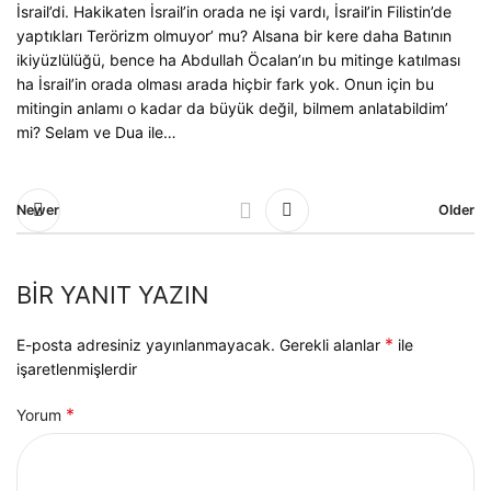
İsrail’di. Hakikaten İsrail’in orada ne işi vardı, İsrail’in Filistin’de
yaptıkları Terörizm olmuyor’ mu? Alsana bir kere daha Batının
ikiyüzlülüğü, bence ha Abdullah Öcalan’ın bu mitinge katılması
ha İsrail’in orada olması arada hiçbir fark yok. Onun için bu
mitingin anlamı o kadar da büyük değil, bilmem anlatabildim’
mi? Selam ve Dua ile…
Newer
Older
BIR YANIT YAZIN
*
E-posta adresiniz yayınlanmayacak.
Gerekli alanlar
ile
işaretlenmişlerdir
*
Yorum