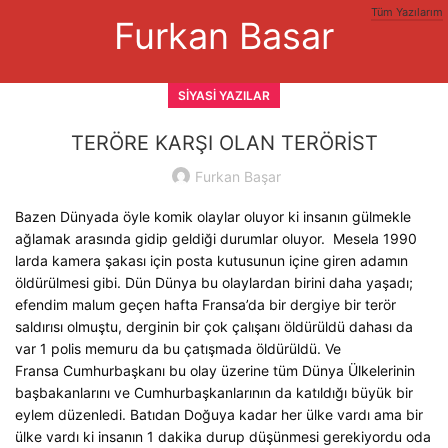
Tüm Yazılarım
Furkan Basar
SIYASI YAZILAR
TERÖRE KARŞI OLAN TERÖRİST
Furkan Başar
Bazen Dünyada öyle komik olaylar oluyor ki insanın gülmekle
ağlamak arasında gidip geldiği durumlar oluyor. Mesela 1990
larda kamera şakası için posta kutusunun içine giren adamın
öldürülmesi gibi. Dün Dünya bu olaylardan birini daha yaşadı;
efendim malum geçen hafta Fransa’da bir dergiye bir terör
saldırısı olmuştu, derginin bir çok çalışanı öldürüldü dahası da
var 1 polis memuru da bu çatışmada öldürüldü. Ve
Fransa Cumhurbaşkanı bu olay üzerine tüm Dünya Ülkelerinin
başbakanlarını ve Cumhurbaşkanlarının da katıldığı büyük bir
eylem düzenledi. Batıdan Doğuya kadar her ülke vardı ama bir
ülke vardı ki insanın 1 dakika durup düşünmesi gerekiyordu oda