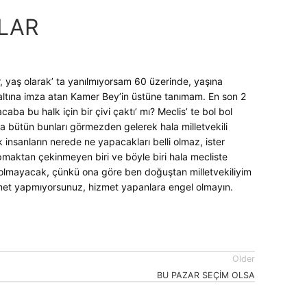
LAR
, yaş olarak’ ta yanılmıyorsam 60 üzerinde, yaşına
altına imza atan Kamer Bey’in üstüne tanımam. En son 2
a bu halk için bir çivi çaktı’ mı? Meclis’ te bol bol
 bütün bunları görmezden gelerek hala milletvekili
nsanların nerede ne yapacakları belli olmaz, ister
pmaktan çekinmeyen biri ve böyle biri hala mecliste
e olmayacak, çünkü ona göre ben doğuştan milletvekiliyim
izmet yapmıyorsunuz, hizmet yapanlara engel olmayın.
Older
BU PAZAR SEÇİM OLSA