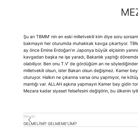
ME
Şu an TBMM’ nin en eski milletvekili kim diye soru sorsam
bakmayın her oturumda muhakkak kavga çıkartıyor. TBMM’ 
ay önce Emine Erdoğan’ın Japonya büyük elçisinin yanında y
kavgadan başka ne işe yaradı, Bakanlık yaptığı dönemde 
olabiliyor. Ben onu T.V’ de gördüğüm an ne söylediğinden
milletvekili olsun, ister Bakan olsun değişmez. Kamer be
oturuyor. Halkın ne çıkarına varsa onu yapmıyor, ne kötü
mantığı var. ALLAH aşkına yapmayın Kamer bey gidin torun
Mezara kadar siyaset felsefesini değiştirin, bu ülkenin iy
Newer
GELMELİ’Mİ? GELMEME’LİMİ?