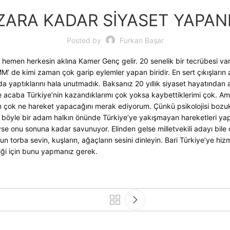
ZARA KADAR SİYASET YAPAN
Posted by
Furkan Başar
 hemen herkesin aklına Kamer Genç gelir. 20 senelik bir tecrübesi var
de kimi zaman çok garip eylemler yapan biridir. En sert çıkışların 
aptıklarını hala unutmadık. Baksanız 20 yıllık siyaset hayatından acab
acaba Türkiye’nin kazandıklarımı çok yoksa kaybettiklerimi çok. Ama
 çok ne hareket yapacağını merak ediyorum. Çünkü psikolojisi bozuk i
y böyle bir adam halkın önünde Türkiye’ye yakışmayan hareketleri ya
yse onu sonuna kadar savunuyor. Elinden gelse milletvekili adayı bil
 torba sevin, kuşların, ağaçların sesini dinleyin. Bari Türkiye’ye h
iliği için bunu yapmanız gerek.