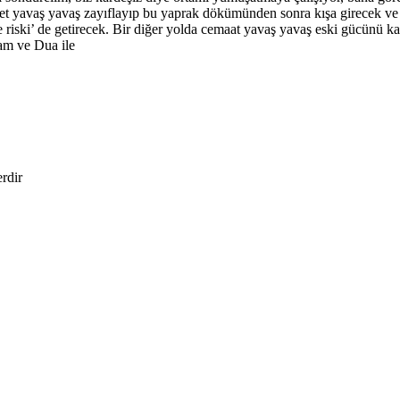
ükümet yavaş yavaş zayıflayıp bu yaprak dökümünden sonra kışa girece
 riski’ de getirecek. Bir diğer yolda cemaat yavaş yavaş eski gücünü 
am ve Dua ile
erdir