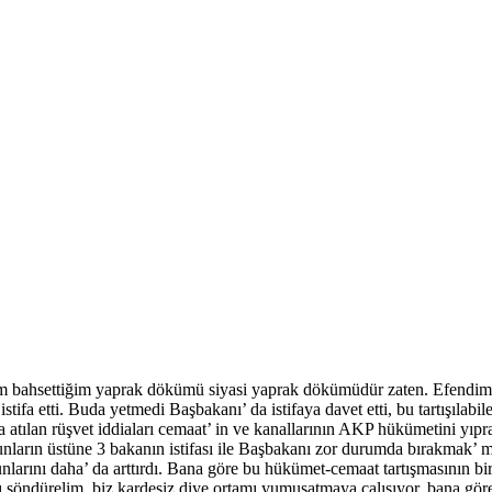
bahsettiğim yaprak dökümü siyasi yaprak dökümüdür zaten. Efendim bu
ifa etti. Buda yetmedi Başbakanı’ da istifaya davet etti, bu tartışılabi
atılan rüşvet iddiaları cemaat’ in ve kanallarının AKP hükümetini yıpr
nların üstüne 3 bakanın istifası ile Başbakanı zor durumda bırakmak’ 
arını daha’ da arttırdı. Bana göre bu hükümet-cemaat tartışmasının bir 
 söndürelim, biz kardeşiz diye ortamı yumuşatmaya çalışıyor, bana gör