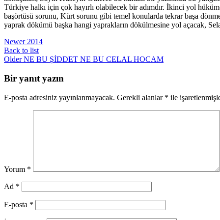
Türkiye halkı için çok hayırlı olabilecek bir adımdır. İkinci yol h
başörtüsü sorunu, Kürt sorunu gibi temel konularda tekrar başa dönme
yaprak dökümü başka hangi yaprakların dökülmesine yol açacak, Sel
Newer
2014
Back to list
Older
NE BU ŞİDDET NE BU CELAL HOCAM
Bir yanıt yazın
E-posta adresiniz yayınlanmayacak.
Gerekli alanlar
*
ile işaretlenmişl
Yorum
*
Ad
*
E-posta
*