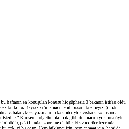
 haftanın en konuşulan konusu hiç şüphesiz 3 bakanın istifası oldu,
lecek bir konu, Bayraktar’ın amacı ne idi orasını bilemeyiz. Şimdi
atma çabaları, köşe yazarlarının kalemleriyle dershane konusundan
mı istediler? Kimsenin niyetini okumak gibi bir amacım yok ama öyle
ürünüdür, peki bundan sonra ne olabilir, biraz teoriler üzerinde
e bu çok iyi bir adım. Hem hükümet için, hem cemaat için, hem’ de