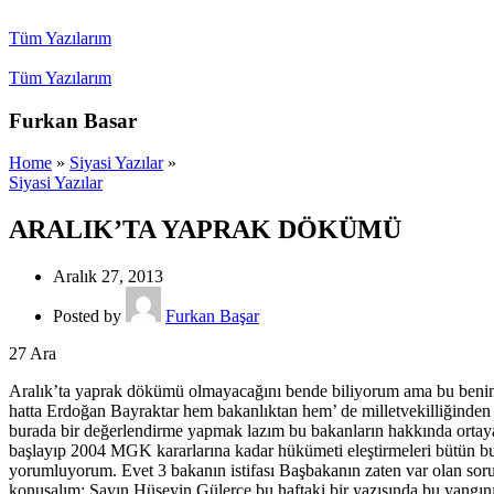
Tüm Yazılarım
Tüm Yazılarım
Furkan Basar
Home
»
Siyasi Yazılar
»
Siyasi Yazılar
ARALIK’TA YAPRAK DÖKÜMÜ
Aralık 27, 2013
Posted by
Furkan Başar
27
Ara
Aralık’ta yaprak dökümü olmayacağını bende biliyorum ama bu benim 
hatta Erdoğan Bayraktar hem bakanlıktan hem’ de milletvekilliğinden ist
burada bir değerlendirme yapmak lazım bu bakanların hakkında ortaya 
başlayıp 2004 MGK kararlarına kadar hükümeti eleştirmeleri bütün bu
yorumluyorum. Evet 3 bakanın istifası Başbakanın zaten var olan sorunl
konuşalım; Sayın Hüseyin Gülerce bu haftaki bir yazısında bu yangını