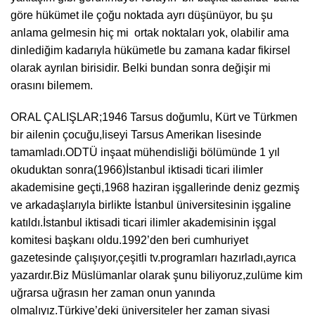
göre hükümet ile çoğu noktada ayrı düşünüyor, bu şu
anlama gelmesin hiç mi ortak noktaları yok, olabilir ama
dinlediğim kadarıyla hükümetle bu zamana kadar fikirsel
olarak ayrılan birisidir. Belki bundan sonra değişir mi
orasını bilemem.
ORAL ÇALIŞLAR;1946 Tarsus doğumlu, Kürt ve Türkmen
bir ailenin çocuğu,liseyi Tarsus Amerikan lisesinde
tamamladı.ODTÜ inşaat mühendisliği bölümünde 1 yıl
okuduktan sonra(1966)İstanbul iktisadi ticari ilimler
akademisine geçti,1968 haziran işgallerinde deniz gezmiş
ve arkadaşlarıyla birlikte İstanbul üniversitesinin işgaline
katıldı.İstanbul iktisadi ticari ilimler akademisinin işgal
komitesi başkanı oldu.1992’den beri cumhuriyet
gazetesinde çalışıyor,çeşitli tv.programları hazırladı,ayrıca
yazardır.Biz Müslümanlar olarak şunu biliyoruz,zulüme kim
uğrarsa uğrasın her zaman onun yanında
olmalıyız.Türkiye’deki üniversiteler her zaman siyasi