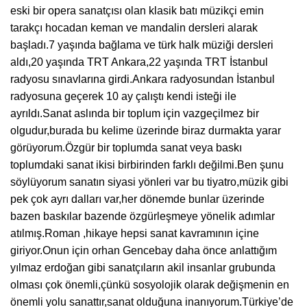
eski bir opera sanatçısı olan klasik batı müzikçi emin
tarakçı hocadan keman ve mandalin dersleri alarak
başladı.7 yaşında bağlama ve türk halk müziği dersleri
aldı,20 yaşında TRT Ankara,22 yaşında TRT İstanbul
radyosu sınavlarına girdi.Ankara radyosundan İstanbul
radyosuna geçerek 10 ay çalıştı kendi isteği ile
ayrıldı.Sanat aslında bir toplum için vazgeçilmez bir
olgudur,burada bu kelime üzerinde biraz durmakta yarar
görüyorum.Özgür bir toplumda sanat veya baskı
toplumdaki sanat ikisi birbirinden farklı değilmi.Ben şunu
söylüyorum sanatın siyasi yönleri var bu tiyatro,müzik gibi
pek çok ayrı dalları var,her dönemde bunlar üzerinde
bazen baskılar bazende özgürleşmeye yönelik adımlar
atılmış.Roman ,hikaye hepsi sanat kavramının içine
giriyor.Onun için orhan Gencebay daha önce anlattığım
yılmaz erdoğan gibi sanatçıların akil insanlar grubunda
olması çok önemli,çünkü sosyolojik olarak değişmenin en
önemli yolu sanattır,sanat olduğuna inanıyorum.Türkiye’de