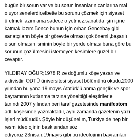
bugün bir sorun var ve bu sorun insanların canlarına mal
oluyor senelerdir,elbette bu sorunu çözmek için siyaset
üretmek lazım ama sadece o yetmez,sanatıda işin içine
katmak lazım.Bence bunun için orhan Gencebay gibi
sanatçıların böyle bir görevde olması çok önemli,başarılı
olsun olmasın isminin böyle bir yerde olması bana göre bu
sorunun çözülmesini istemeyen kesimlere güzel bir
cevaptır.
YILDIRAY OĞUR;1978 Rize doğumlu köşe yazarı ve
aktivisttir. ODTÜ üniversitesi siyaset bölümünü okudu,2000
yılından bu yana 19 mayıs Atatürk’ü anma gençlik ve spor
bayramının kutlanma tarzına yönelttiği eleştirilerle
tanındı.2007 yılından beri taraf gazetesinde
manifestom
adlı köşesinde yazmaktadır, aynı zamanda gazetenin yazı
işleri müdürüdür. Şöyle bir düşünelim, Türkiye’de hep bir
resmi ideolojinin baskısından söz
ediyoruz,23nisan,19mayıs gibi bu ideolojinin bayramları