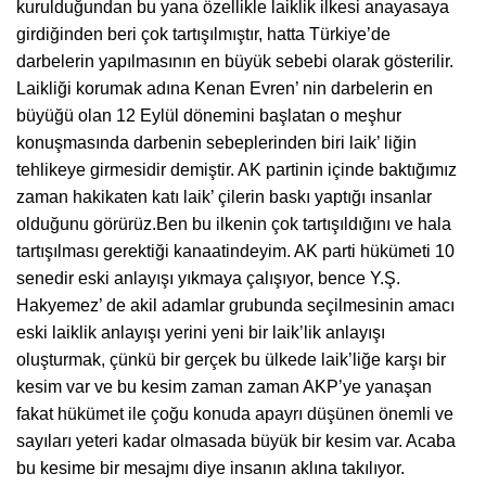
kurulduğundan bu yana özellikle laiklik ilkesi anayasaya
girdiğinden beri çok tartışılmıştır, hatta Türkiye’de
darbelerin yapılmasının en büyük sebebi olarak gösterilir.
Laikliği korumak adına Kenan Evren’ nin darbelerin en
büyüğü olan 12 Eylül dönemini başlatan o meşhur
konuşmasında darbenin sebeplerinden biri laik’ liğin
tehlikeye girmesidir demiştir. AK partinin içinde baktığımız
zaman hakikaten katı laik’ çilerin baskı yaptığı insanlar
olduğunu görürüz.Ben bu ilkenin çok tartışıldığını ve hala
tartışılması gerektiği kanaatindeyim. AK parti hükümeti 10
senedir eski anlayışı yıkmaya çalışıyor, bence Y.Ş.
Hakyemez’ de akil adamlar grubunda seçilmesinin amacı
eski laiklik anlayışı yerini yeni bir laik’lik anlayışı
oluşturmak, çünkü bir gerçek bu ülkede laik’liğe karşı bir
kesim var ve bu kesim zaman zaman AKP’ye yanaşan
fakat hükümet ile çoğu konuda apayrı düşünen önemli ve
sayıları yeteri kadar olmasada büyük bir kesim var. Acaba
bu kesime bir mesajmı diye insanın aklına takılıyor.