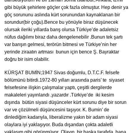
gibi büyük şehirlere göçler çok fazla olmuştur. Hep denir ya
göç sorununu aslında kürt sorunundan kaynaklanan bir
sorundur(bir çoğu).Bence bu yönüyle biraz düşünecek
olursak ileriki yıllarda barış olursa Türkiye’de adaletsiz
nüfus dağılımı biraz daha dengelenebilir .Bunun tek şartı
var barışın gelmesi, terörün bitmesi ve Türkiye’nin her
yerinde ziraatın artması bunun için bence Ş. Bayraktar
doğru bir isim olabilir.
KÜRŞAT BUMİN;1947 Sivas doğumlu, D.T.C.F. felsefe
bölümünü bitirdi.1972-80 yılları arasında paris’ te siyaset
felsefesine ilişkin çalışmalar yaptı, çeşitli dergilerde
makaleleri yayınlandı ,yazardır .Türkiye’de iki kesim
dışında bütün siyasi düşünceler kürt sorunu diye bir sorun
var ve çözülmeli düşüncesini taşıyor. K. Bumin’ de
dinlediğim kadarıyla, liberalizme yakın bir adam siyasi
olaylara iyi yaklaşıyor. Buda dışarıdan çokta adaletli
yaklaşım gibi görünmüyor .Olayın bir başka tarafıda bana