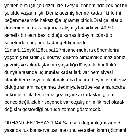
yönleri olmuştur,bu özellikle 12eylül döneminde çok net bir
şekilde yaşanmıştır.Deniz gezmiş her ne kadar fikirlerini
beğenmesemde haksızlığa uğramış biridir.Oral çalışlar o
dönemde bir dava uğruna çalışmış birisidir ve 40-50
senelik bir tecrübesi olduğu kanaatindeyim,çünkü o
senelerden bugüne kadar geldiğimizde
12mart,,12eylül,28şubat,27nisane-muhtıra dönemlerini
yaşamış birisidir.Şu noktayı dikkate almamak olmaz,deniz
gezmiş ve arkadaşlarının yaşadığı dünya ile bugünkü
dünya arasında uçurumlar kadar fark var hem siyasi
olarak,hem sosyolojik olarak ama bu oral beyin tecrübesiz
olduğu anlamına gelmez,dedimya tecrübe var ama acaba
hükümetin fikirleri deniz gezmiş ve arkadaşları gibimi
bence değil,tek bir seçenek var o.çalışlar’ın fikirsel olarak
değişim gösterdiği bunuda zaman gösterecek.
ORHAN GENCEBAY;1944 Samsun doğumlu,müziğe 6
yaşında rus konservatuarı mezunu ve aslen kırım göçmeni