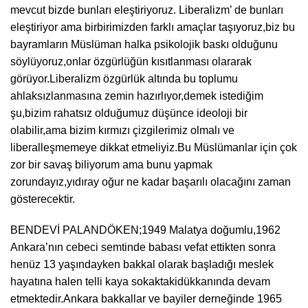
mevcut bizde bunları eleştiriyoruz. Liberalizm’ de bunları
eleştiriyor ama birbirimizden farklı amaçlar taşıyoruz,biz bu
bayramların Müslüman halka psikolojik baskı olduğunu
söylüyoruz,onlar özgürlüğün kısıtlanması olararak
görüyor.Liberalizm özgürlük altında bu toplumu
ahlaksızlanmasına zemin hazırlıyor,demek istediğim
şu,bizim rahatsız olduğumuz düşünce ideoloji bir
olabilir,ama bizim kırmızı çizgilerimiz olmalı ve
liberalleşmemeye dikkat etmeliyiz.Bu Müslümanlar için çok
zor bir savaş biliyorum ama bunu yapmak
zorundayız,yıdıray oğur ne kadar başarılı olacağını zaman
gösterecektir.
BENDEVİ PALANDÖKEN;1949 Malatya doğumlu,1962
Ankara’nın cebeci semtinde babası vefat ettikten sonra
henüz 13 yaşındayken bakkal olarak başladığı meslek
hayatına halen telli kaya sokaktakidükkanında devam
etmektedir.Ankara bakkallar ve bayiler derneğinde 1965