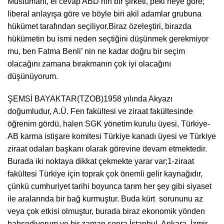
Müslümanı, el cevap ABD’nin bir şirketi, peki neye göre;
liberal anlayışa göre ve böyle biri akil adamlar grubuna
hükümet tarafından seçiliyor.Biraz özeleştiri, birazda
hükümetin bu ismi neden seçtiğini düşünmek gerekmiyor
mu, ben Fatma Benli’ nin ne kadar doğru bir seçim
olacağını zamana bırakmanın çok iyi olacağını
düşünüyorum.
ŞEMSİ BAYAKTAR(TZOB)1958 yılında Akyazı
doğumludur, A.Ü. Fen fakültesi ve ziraat fakültesinde
öğrenim gördü, halen SGK yönetim kurulu üyesi, Türkiye-
AB karma istişare komitesi Türkiye kanadı üyesi ve Türkiye
ziraat odaları başkanı olarak görevine devam etmektedir.
Burada iki noktaya dikkat çekmekte yarar var;1-ziraat
fakültesi Türkiye için toprak çok önemli gelir kaynağıdır,
çünkü cumhuriyet tarihi boyunca tarım her şey gibi siyaset
ile aralarında bir bağ kurmuştur. Buda kürt sorununu az
veya çok etkisi olmuştur, burada biraz ekonomik yönden
bahsediyorum ve bir zaman sonra İstanbul, Ankara, İzmir