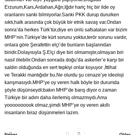
Erzurum,Kars,Ardahan,Ağrı,Iğdır hariç hiç bir ilde oy
oranlarını sanki bilmiyorlar.Sanki PKK durup dururken
sıktı,halk arasında çok büyük bir etnik savaş var.Ondan
sonra’da herkes Türk’tür,diye en ünlü safsataları var bizim
MHP’nin.Türkiye’de kürt sorunu yoktur,terör sorunu vardır,
onlara göre Şerafettin elçi’de bunların başlarından
biridir.Dolayısıyla Ş.Elçi diye biri olmamıştır,olmayan biri
nasıl ölebilir.Ondan sonrada doğu’da askerler’e karşı bir
saldırı olduğunda en sert tepkiyi onlar koyuyor ,İttihat
ve Terakki mantığıdır bu.Ne olurdu şu cenaze’ye ideoloji
karışmasıydı.MHP’ye oy veren halk böyle bir durumda
şöyle düşünseydi;bakın MHP’de barış diyor o zaman
Türkiye bir adım daha ilerlemiş olmazmıydı.Ama
yoooooooook olmaz,şimdi MHP’ye oy veren akıllı
insanların biraz düşünmeleri lazım.
Newer
Older