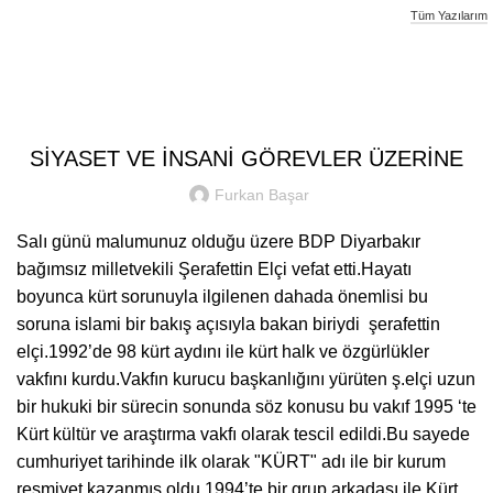
Tüm Yazılarım
Furkan Basar
SIYASI YAZILAR
SİYASET VE İNSANİ GÖREVLER ÜZERİNE
Furkan Başar
Salı günü malumunuz olduğu üzere BDP Diyarbakır
bağımsız milletvekili Şerafettin Elçi vefat etti.Hayatı
boyunca kürt sorunuyla ilgilenen dahada önemlisi bu
soruna islami bir bakış açısıyla bakan biriydi şerafettin
elçi.1992’de 98 kürt aydını ile kürt halk ve özgürlükler
vakfını kurdu.Vakfın kurucu başkanlığını yürüten ş.elçi uzun
bir hukuki bir sürecin sonunda söz konusu bu vakıf 1995 ‘te
Kürt kültür ve araştırma vakfı olarak tescil edildi.Bu sayede
cumhuriyet tarihinde ilk olarak "KÜRT" adı ile bir kurum
resmiyet kazanmış oldu.1994’te bir grup arkadaşı ile Kürt