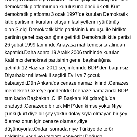
demokratik platformunun kuruluşuna öncülük etti.Kürt
demokratik platformu 3 ocak 1997’de kurulan Demokratik
kitle partisinin kurulan oluşum faaliyetlerini yürütmüş
olan Ş.elçi Demokratik kitle partisinin kuruluşu ile birlikte
partinin genel başkanlığına getirildi.Demokratik kitle partisi
26 şubat 1999 tarihinde Anayasa mahkemesi tarafından
kapatıldı.Daha sonra 19 Aralık 2006 tarihinde kurulan
Katılımcı demokrasi partisinin genel başkanlığına
getirildi.12 Haziran 2011 seçimlerinde BDP’den bağımsız
Diyarbakır milletvekili seçildi.Evli ve 7 çocuk
babasıydı.Dün Ankara’da cenaze namazı kılındı.Cenazesi
memleketi Cizre’ye gönderildi.O cenaze namazında BDP
tam kadro Başbakan ,CHP Başkanı Kılıçdaroğlu’da
oradaydı.Cenazede bir tek MHP’den kimse yoktu.Niye
çünkü;kürt diye bir şey yoktur dolayısıyla olmayan bir şey
ölemez onun için cenaze olamaz ,diye
düşünüyorlar.Ondan sonrada niye Türkiye’de terör
saldırıları var diye yaygara yapıyorlar.Doğuda