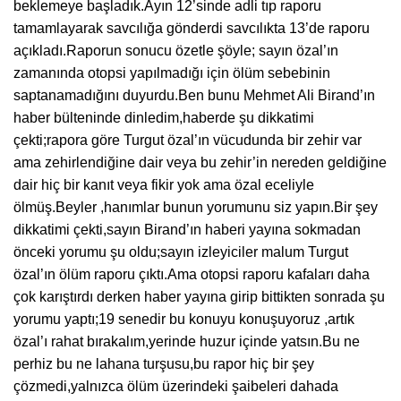
beklemeye başladık.Ayın 12’sinde adli tıp raporu
tamamlayarak savcılığa gönderdi savcılıkta 13’de raporu
açıkladı.Raporun sonucu özetle şöyle; sayın özal’ın
zamanında otopsi yapılmadığı için ölüm sebebinin
saptanamadığını duyurdu.Ben bunu Mehmet Ali Birand’ın
haber bülteninde dinledim,haberde şu dikkatimi
çekti;rapora göre Turgut özal’ın vücudunda bir zehir var
ama zehirlendiğine dair veya bu zehir’in nereden geldiğine
dair hiç bir kanıt veya fikir yok ama özal eceliyle
ölmüş.Beyler ,hanımlar bunun yorumunu siz yapın.Bir şey
dikkatimi çekti,sayın Birand’ın haberi yayına sokmadan
önceki yorumu şu oldu;sayın izleyiciler malum Turgut
özal’ın ölüm raporu çıktı.Ama otopsi raporu kafaları daha
çok karıştırdı derken haber yayına girip bittikten sonrada şu
yorumu yaptı;19 senedir bu konuyu konuşuyoruz ,artık
özal’ı rahat bırakalım,yerinde huzur içinde yatsın.Bu ne
perhiz bu ne lahana turşusu,bu rapor hiç bir şey
çözmedi,yalnızca ölüm üzerindeki şaibeleri dahada