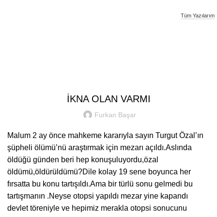
Tüm Yazılarım
Furkan Basar
SIYASI YAZILAR
İKNA OLAN VARMI
Furkan Başar
Malum 2 ay önce mahkeme kararıyla sayın Turgut Özal’ın
şüpheli ölümü’nü araştırmak için mezarı açıldı.Aslında
öldüğü günden beri hep konuşuluyordu,özal
öldümü,öldürüldümü?Dile kolay 19 sene boyunca her
fırsatta bu konu tartışıldı.Ama bir türlü sonu gelmedi bu
tartışmanın .Neyse otopsi yapıldı mezar yine kapandı
devlet töreniyle ve hepimiz merakla otopsi sonucunu