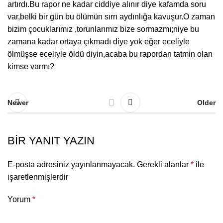
artırdı.Bu rapor ne kadar ciddiye alınır diye kafamda soru
var,belki bir gün bu ölümün sırrı aydınlığa kavuşur.O zaman
bizim çocuklarımız ,torunlarımız bize sormazmı;niye bu
zamana kadar ortaya çıkmadı diye yok eğer eceliyle
ölmüşse eceliyle öldü diyin,acaba bu rapordan tatmin olan
kimse varmı?
Newer
Older
BIR YANIT YAZIN
E-posta adresiniz yayınlanmayacak.
Gerekli alanlar
*
ile
işaretlenmişlerdir
Yorum
*